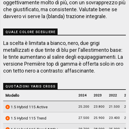
oggettivamente molto di più, con un sovrapprezzo più
che giustificato, ma consistente. Valutate bene se
davvero vi serve la (blanda) trazione integrale.
QUALE COLORE SCEGLIERE
La scelta è limitata a bianco, nero, due grigi
metallizzati e due tinte di blu per l'allestimento base:
le tinte aumentano al salire degli equipaggiamenti. La
versione Première top di gamma è offerta solo in oro
con tetto nero a contrasto: affascinante.
QUOTAZIONI YARIS CROSS
Modello
2024
2023
2022
20
25.200
23.800
21.500
20
1.5 Hybrid 115 Active
27.500
25.900
23.400
22
1.5 Hybrid 115 Trend
29.700
28.000
25.300
24