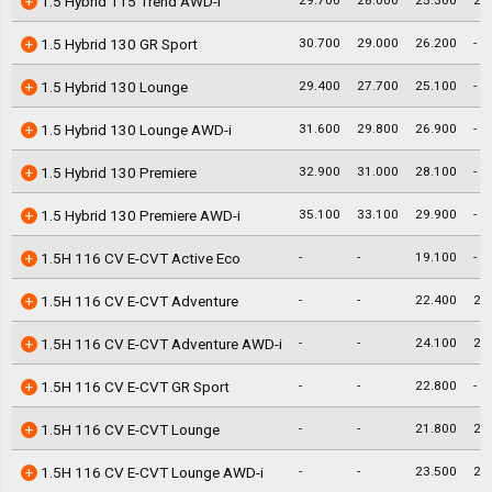
1.5 Hybrid 115 Trend AWD-i
30.700
29.000
26.200
-
1.5 Hybrid 130 GR Sport
29.400
27.700
25.100
-
1.5 Hybrid 130 Lounge
31.600
29.800
26.900
-
1.5 Hybrid 130 Lounge AWD-i
32.900
31.000
28.100
-
1.5 Hybrid 130 Premiere
35.100
33.100
29.900
-
1.5 Hybrid 130 Premiere AWD-i
-
-
19.100
-
1.5H 116 CV E-CVT Active Eco
-
-
22.400
21
1.5H 116 CV E-CVT Adventure
-
-
24.100
23
1.5H 116 CV E-CVT Adventure AWD-i
-
-
22.800
-
1.5H 116 CV E-CVT GR Sport
-
-
21.800
20
1.5H 116 CV E-CVT Lounge
-
-
23.500
22
1.5H 116 CV E-CVT Lounge AWD-i