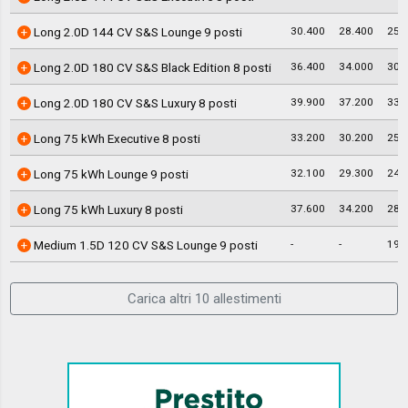
30.400
28.400
25.
Long 2.0D 144 CV S&S Lounge 9 posti
36.400
34.000
30.
Long 2.0D 180 CV S&S Black Edition 8 posti
39.900
37.200
33.
Long 2.0D 180 CV S&S Luxury 8 posti
33.200
30.200
25.
Long 75 kWh Executive 8 posti
32.100
29.300
24.
Long 75 kWh Lounge 9 posti
37.600
34.200
28.
Long 75 kWh Luxury 8 posti
-
-
19.
Medium 1.5D 120 CV S&S Lounge 9 posti
Carica altri 10 allestimenti