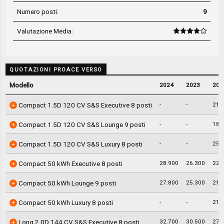
Numero posti:
9
Valutazione Media
:
QUOTAZIONI PROACE VERSO
Modello
2024
2023
202
-
-
21.
Compact 1.5D 120 CV S&S Executive 8 posti
-
-
18.
Compact 1.5D 120 CV S&S Lounge 9 posti
-
-
25.
Compact 1.5D 120 CV S&S Luxury 8 posti
28.900
26.300
22.
Compact 50 kWh Executive 8 posti
27.800
25.300
21.
Compact 50 kWh Lounge 9 posti
-
-
21.
Compact 50 kWh Luxury 8 posti
32.700
30.500
27.
Long 2.0D 144 CV S&S Executive 8 posti