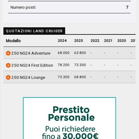
Numero posti:
7
QUOTAZIONI LAND CRUISER
Modello
2024
2023
2022
2021
2020
201
68.000
63.800
-
-
-
-
250 NG24 Adventure
78.200
73.300
-
-
-
-
250 NG24 First Edition
73.300
68.800
-
-
-
-
250 NG24 Lounge