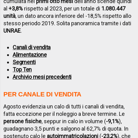
cumulata nei
primi otto mesi
dell’anno scende quindi
al
+3,8%
rispetto al 2023, per un totale di
1.080.447
unità
, un dato ancora inferiore del -18,5% rispetto allo
stesso periodo 2019. Solita panoramica tramite i dati
UNRAE
.
Canali di vendita
Alimentazione
Segmenti
Top Ten
Archivio mesi precedent
i
PER CANALE DI VENDITA
Agosto evidenzia un calo di tutti i canali di vendita,
fatta eccezione per il noleggio a breve termine. Le
persone fisiche
, seppur in calo in volume (
-9,1%
),
guadagnano 3,5 punti e salgono al 62,7% di quota. In
sostenuto calo le
autoimmatricolazioni
(
-23,2%
), che