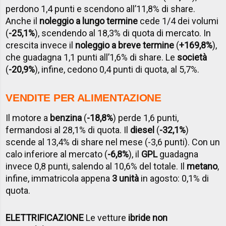
perdono 1,4 punti e scendono all’11,8% di share.
Anche il
noleggio a lungo termine
cede 1/4 dei volumi
(
-25,1%
), scendendo al 18,3% di quota di mercato. In
crescita invece il
noleggio a breve termine
(
+169,8%
),
che guadagna 1,1 punti all’1,6% di share. Le
società
(
-20,9%
), infine, cedono 0,4 punti di quota, al 5,7%.
VENDITE PER ALIMENTAZIONE
Il motore a
benzina
(
-18,8%
) perde 1,6 punti,
fermandosi al 28,1% di quota. Il
diesel
(
-32,1%
)
scende al 13,4% di share nel mese (-3,6 punti). Con un
calo inferiore al mercato (
-6,8%
), il
GPL
guadagna
invece 0,8 punti, salendo al 10,6% del totale. Il
metano
,
infine, immatricola appena
3 unità
in agosto: 0,1% di
quota.
ELETTRIFICAZIONE
Le vetture
ibride non