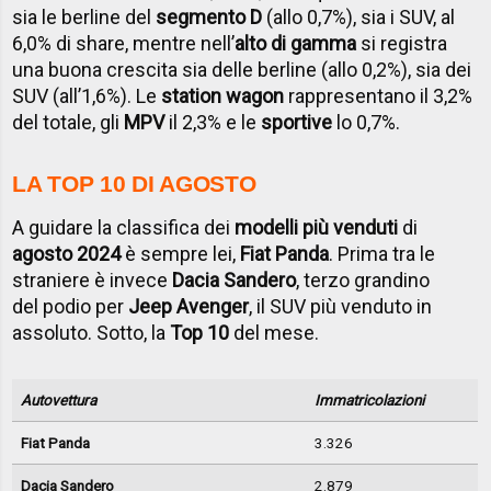
sia le berline del
segmento D
(allo 0,7%), sia i SUV, al
6,0% di share, mentre nell’
alto di gamma
si registra
una buona crescita sia delle berline (allo 0,2%), sia dei
SUV (all’1,6%). Le
station wagon
rappresentano il 3,2%
del totale, gli
MPV
il 2,3% e le
sportive
lo 0,7%.
LA TOP 10 DI AGOSTO
A guidare la classifica dei
modelli più venduti
di
agosto 2024
è sempre lei,
Fiat Panda
. Prima tra le
straniere è invece
Dacia Sandero
, terzo grandino
del podio per
Jeep Avenger
, il SUV più venduto in
assoluto. Sotto, la
Top 10
del mese.
Autovettura
Immatricolazioni
Fiat Panda
3.326
Dacia Sandero
2.879