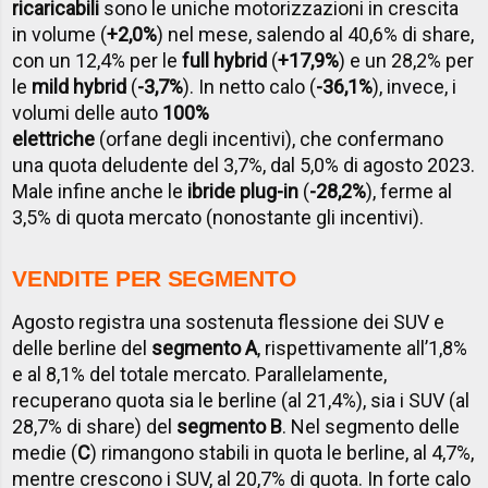
ricaricabili
sono le uniche motorizzazioni in crescita
in volume (
+2,0%
) nel mese, salendo al 40,6% di share,
con un 12,4% per le
full hybrid
(
+17,9%
) e un 28,2% per
le
mild hybrid
(
-3,7%
). In netto calo (
-36,1%
), invece, i
volumi delle auto
100%
elettriche
(orfane degli incentivi), che confermano
una quota deludente del 3,7%, dal 5,0% di agosto 2023.
Male infine anche le
ibride plug-in
(
-28,2%
), ferme al
3,5% di quota mercato (nonostante gli incentivi).
VENDITE PER SEGMENTO
Agosto registra una sostenuta flessione dei SUV e
delle berline del
segmento A
, rispettivamente all’1,8%
e al 8,1% del totale mercato. Parallelamente,
recuperano quota sia le berline (al 21,4%), sia i SUV (al
28,7% di share) del
segmento B
. Nel segmento delle
medie (
C
) rimangono stabili in quota le berline, al 4,7%,
mentre crescono i SUV, al 20,7% di quota. In forte calo