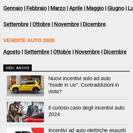
Gennaio
|
Febbraio
|
Marzo
|
Aprile
|
Maggio
|
Giugno
|
Lu
Settembre
|
Ottobre
|
Novembre
|
Dicembre
VENDITE AUTO 2020
Agosto
|
Settembre
|
Ottobre
|
Novembre
|
Dicembre
VEDI ANCHE
Nuovi incentivi solo ad auto
"made in Ue". Contraddizioni in
vista?
Il curioso caso degli incentivi auto
2024
Incentivi ad auto elettriche esauriti