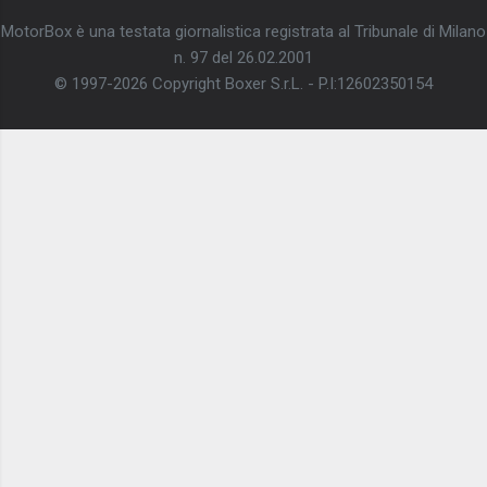
MotorBox è una testata giornalistica registrata al Tribunale di Milano
n. 97 del 26.02.2001
© 1997-2026 Copyright Boxer S.r.L. - P.I:12602350154