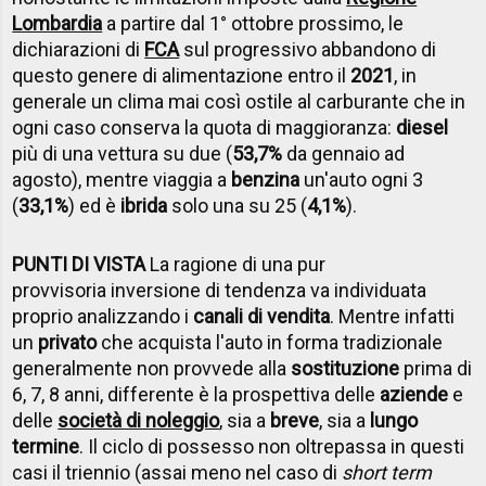
Lombardia
a partire dal 1° ottobre prossimo, le
dichiarazioni di
FCA
sul progressivo abbandono di
questo genere di alimentazione entro il
2021
, in
generale un clima mai così ostile al carburante che in
ogni caso conserva la quota di maggioranza:
diesel
più di una vettura su due (
53,7%
da gennaio ad
agosto), mentre viaggia a
benzina
un'auto ogni 3
(
33,1%
) ed è
ibrida
solo una su 25 (
4,1%
).
PUNTI DI VISTA
La ragione di una pur
provvisoria inversione di tendenza va individuata
proprio analizzando i
canali di vendita
. Mentre infatti
un
privato
che acquista l'auto in forma tradizionale
generalmente non provvede alla
sostituzione
prima di
6, 7, 8 anni, differente è la prospettiva delle
aziende
e
delle
società di noleggio
, sia a
breve
, sia a
lungo
termine
. Il ciclo di possesso non oltrepassa in questi
casi il triennio (assai meno nel caso di
short term