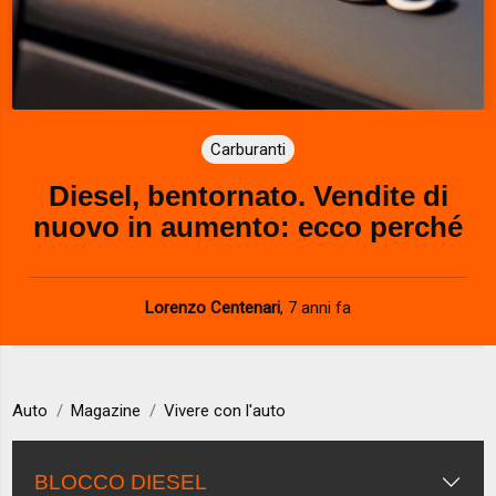
Carburanti
Diesel, bentornato. Vendite di
nuovo in aumento: ecco perché
Lorenzo Centenari
,
7 anni fa
Auto
Magazine
Vivere con l'auto
BLOCCO DIESEL