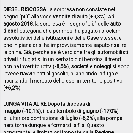
DIESEL RISCOSSA
La sorpresa non consiste nel
segno "più" alla voce
vendite di auto
(+9,3%). Ad
agosto 2018
, la sorpresa è il segno "più" delle
auto
diesel
, categoria che per mesi ha pagato i proclami
assolutistici delle
istituzioni
e delle
Case
stesse, e
che in piena crisi ha improvvisamente saputo risalire
la china. Già, perché se è vero che tra gli automobilisti
privati
, rifugiatisi in un serbatoio di benzina, il trend
non ha invertito rotta (
-8,5%
),
società
e
noleggi
si sono
invece riavvicinati al gasolio, bilanciando la fuga e
riportando il mercato del diesel in territorio positivo
(
+6,2%
).
LUNGA VITA AL RE
Dopo la discesa di
maggio
(
-10,1%
), il capitombolo di
giugno
(
-17,0%
)
e l'ulteriore contrazione di
luglio
(
-5,2%
), alla pompa
nera torna dunque a formarsi la fila. Questo
nonostante le limitazioni imposte dalla
Regione