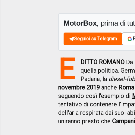
MotorBox
, prima di tutt
Seguici su Telegram
F
E
DITTO ROMANO
Da N
quella politica. Ger
Padana, la
diesel-fob
novembre 2019
anche
Roma
seguendo così l'esempio di
M
tentativo di contenere l'impatt
dell'aria respirata dai suoi a
uniranno presto che
Campani