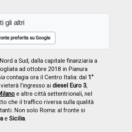
i gli altri
onte preferita su Google
ord a Sud, dalla capitale finanziaria a
mogliata ad ottobre 2018 in Pianura
ia
contagia ora il Centro Italia: dal
1°
vieterà l'ingresso ai
diesel Euro 3
,
ilano
e altre città settentrionali, nel
o che il traffico riversa sulla qualità
bitanti. Non solo Roma: al fronte si
a
e
Sicilia
.