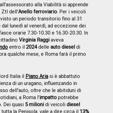
dall'assessorato alla Viabilità si apprende
Ztl dell'
Anello ferroviario
. Per i veicoli
evisto un periodo transitorio fino al 31
 dal lunedì al venerdì, ad eccezione dei
e fasce orarie 7.30-10.30 e 16.30-20.30. In
cittadino
Virginia Raggi
aveva
ndo
entro il
2024
delle
auto diesel
di
cora qualche mese, e Roma farà il primo
rd Italia il
Piano Aria
si è abbattuto
lenza di un uragano, influenzando in
so dell'auto, oltre che le abitiduni di
otidiani, a Roma l'
impatto
potrebbe
o. Dei quasi
5 milioni
di veicoli
diesel
 tutta la Penisola, vale a dire circa il
13%