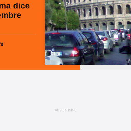
oma dice
vembre
fa