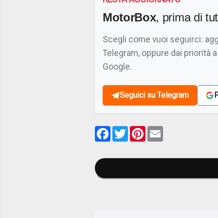
MotorBox
, prima di tutt
Scegli come vuoi seguirci: ag
Telegram, oppure dai priorità a
Google.
Seguici su Telegram
F
Facebook
Twitter
Pinterest
Email