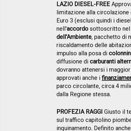
LAZIO DIESEL-FREE
Approva
limitazione alla circolazione
Euro 3 (esclusi quindi i diese
nell'
accordo
sottoscritto ne
dell'Ambiente
, pacchetto di 
riscaldamento delle abitazion
impulso alla posa di
colonnin
diffusione di
carburanti altern
dovranno attenersi i maggiori
approvati anche i
finanziamen
parco circolante, circa 4 mili
dalla Regione stessa.
PROFEZIA RAGGI
Giusto il 
sul traffico capitolino piombe
inquinamento. Definito anche