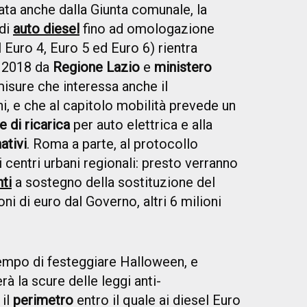
ta anche dalla Giunta comunale, la
 di
auto diesel
fino ad omologazione
l Euro 4, Euro 5 ed Euro 6) rientra
l 2018 da
Regione Lazio
e
ministero
misure che interessa anche il
i, e che al capitolo mobilità prevede un
e di ricarica
per auto elettrica e alla
ativi
. Roma a parte, al protocollo
 centri urbani regionali: presto verranno
ti
a sostegno della sostituzione del
oni di euro dal Governo, altri 6 milioni
tempo di festeggiare Halloween, e
rà la scure delle leggi anti-
 il
perimetro
entro il quale ai diesel Euro