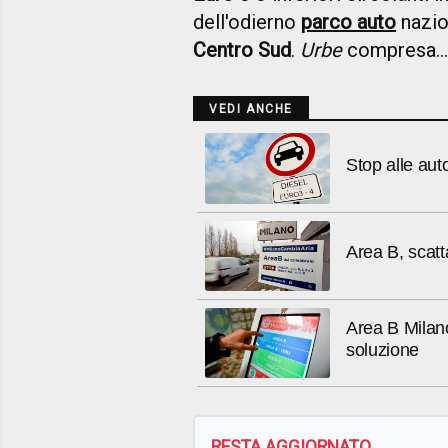
dell'odierno
parco auto
nazion
Centro Sud
.
Urbe
compresa...
VEDI ANCHE
Stop alle aut
Area B, scatt
Area B Milano
soluzione
RESTA AGGIORNATO