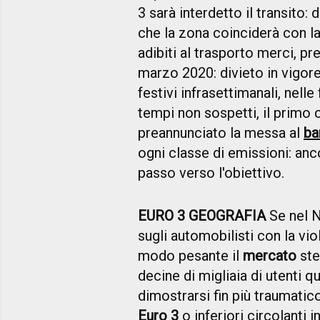
3 sarà interdetto il transito: 
che la zona coinciderà con la 
adibiti al trasporto merci, pr
marzo 2020: divieto in vigore
festivi infrasettimanali, nell
tempi non sospetti, il primo 
preannunciato la messa al
ba
ogni classe di emissioni: an
passo verso l'obiettivo.
EURO 3 GEOGRAFIA
Se nel No
sugli automobilisti con la vio
modo pesante il
mercato
stes
decine di migliaia di utenti qu
dimostrarsi fin più traumatic
Euro 3
o inferiori circolanti in