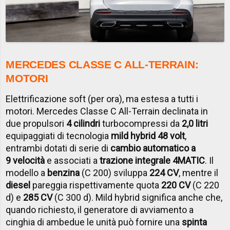
MERCEDES CLASSE C ALL-TERRAIN:
MOTORI
Elettrificazione soft (per ora), ma estesa a tutti i
motori. Mercedes Classe C All-Terrain declinata in
due propulsori
4 cilindri
turbocompressi da
2,0 litri
equipaggiati di tecnologia
mild hybrid 48 volt
,
entrambi dotati di serie di
cambio automatico a
9 velocità
e associati a
trazione integrale 4MATIC
. Il
modello a
benzina
(C 200) sviluppa
224 CV
, mentre il
diesel
pareggia rispettivamente quota
220 CV
(C 220
d) e
285 CV
(C 300 d). Mild hybrid significa anche che,
quando richiesto, il generatore di avviamento a
cinghia di ambedue le unità può fornire una
spinta