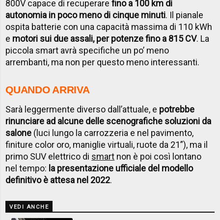
800V capace di recuperare
fino a 100 km di
autonomia in poco meno di cinque minuti
. Il pianale
ospita batterie con una capacità massima di 110 kWh
e
motori sui due assali, per potenze fino a 815 CV
. La
piccola smart avrà specifiche un po’ meno
arrembanti, ma non per questo meno interessanti.
QUANDO ARRIVA
Sarà leggermente diverso dall’attuale, e
potrebbe
rinunciare ad alcune delle scenografiche soluzioni da
salone
(luci lungo la carrozzeria e nel pavimento,
finiture color oro, maniglie virtuali, ruote da 21”), ma il
primo SUV elettrico di
smart
non è poi così lontano
nel tempo:
la presentazione ufficiale del modello
definitivo è attesa nel 2022
.
VEDI ANCHE