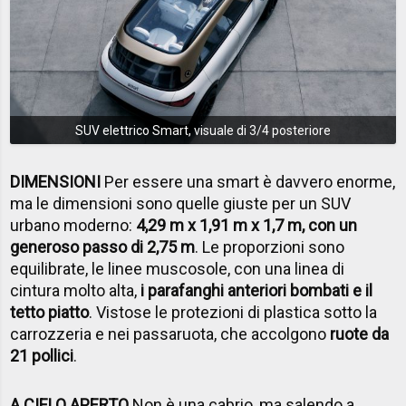
SUV elettrico Smart, visuale di 3/4 posteriore
DIMENSIONI
Per essere una smart è davvero enorme,
ma le dimensioni sono quelle giuste per un SUV
urbano moderno:
4,29 m x 1,91 m x 1,7 m, con un
generoso passo di 2,75 m
. Le proporzioni sono
equilibrate, le linee muscosole, con una linea di
cintura molto alta,
i parafanghi anteriori bombati e il
tetto piatto
. Vistose le protezioni di plastica sotto la
carrozzeria e nei passaruota, che accolgono
ruote da
21 pollici
.
A CIELO APERTO
Non è una cabrio, ma salendo a