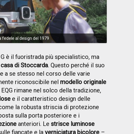
fedele al design del 1979
è il fuoristrada più specialistico, ma
a casa di Stoccarda
. Questo perché il suo
e a se stesso nel corso delle varie
ente riconoscibile nel
modello originale
t EQG rimane nel solco della tradizione,
lose
e il caratteristico design delle
 come la robusta striscia di protezione
posta sulla porta posteriore e i
rezione
anteriori. Le
strisce luminose
sulle fiancate e la
verniciatura bicolore
–