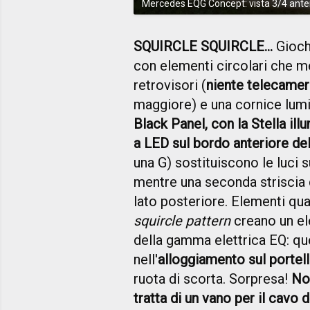
Mercedes EQG Concept: vista 3/4 ante
SQUIRCLE SQUIRCLE...
Giochi
con elementi circolari che m
retrovisori (
niente telecame
maggiore) e una cornice lumin
Black Panel, con la Stella ill
a LED sul bordo anteriore de
una G) sostituiscono le luci 
mentre una seconda striscia d
lato posteriore. Elementi qua
squircle pattern
creano un ele
della gamma elettrica EQ: qu
nell'
alloggiamento sul portel
ruota di scorta. Sorpresa!
No
tratta di un vano per il cavo d