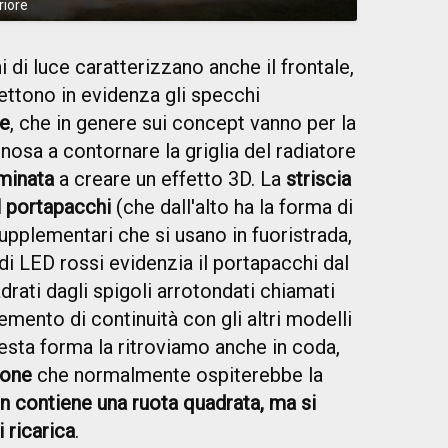
riore
 di luce caratterizzano anche il frontale,
ettono in evidenza gli specchi
re
, che in genere sui concept vanno per la
osa a contornare la griglia del radiatore
uminata
a creare un effetto 3D. La
striscia
l portapacchi
(che dall'alto ha la forma di
supplementari che si usano in fuoristrada,
i LED rossi evidenzia il portapacchi dal
drati dagli spigoli arrotondati chiamati
mento di continuità con gli altri modelli
esta forma la ritroviamo anche in coda,
lone
che normalmente ospiterebbe la
n contiene una ruota quadrata, ma si
i ricarica
.