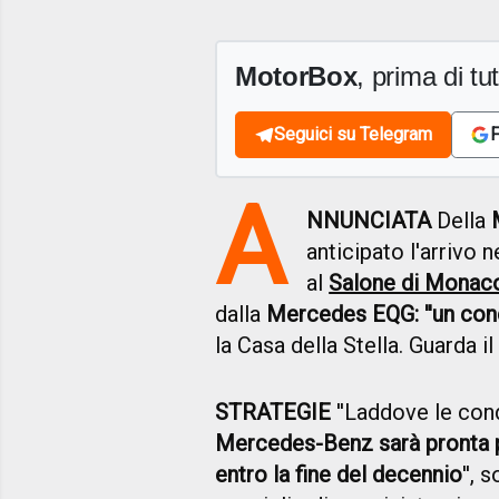
MotorBox
, prima di tutt
Seguici su Telegram
F
A
NNUNCIATA
Della
anticipato l'arrivo 
al
Salone di Monac
dalla
Mercedes EQG: ''un conc
la Casa della Stella. Guarda i
STRATEGIE
''Laddove le con
Mercedes-Benz sarà pronta p
entro la fine del decennio
'',