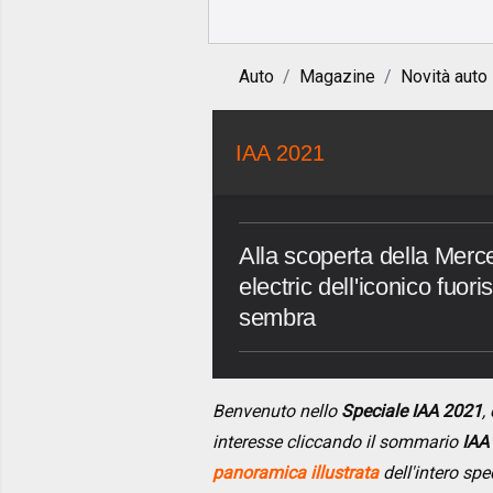
Auto
Magazine
Novità auto
IAA 2021
Alla scoperta della Merc
electric dell'iconico fuo
sembra
Benvenuto nello
Speciale IAA 2021
,
interesse cliccando il sommario
IAA
panoramica illustrata
dell'intero spe