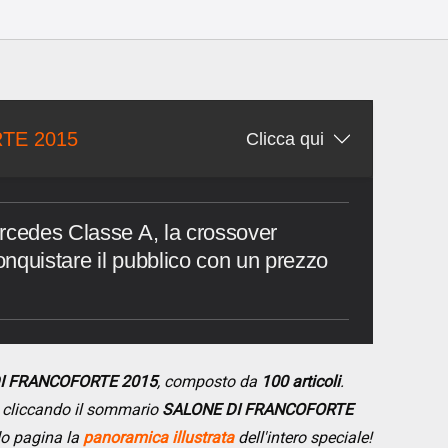
o
TE 2015
Clicca qui
rcedes Classe A, la crossover
nquistare il pubblico con un prezzo
DI FRANCOFORTE 2015
, composto da
100 articoli
.
se cliccando il sommario
SALONE DI FRANCOFORTE
do pagina la
panoramica illustrata
dell'intero speciale!