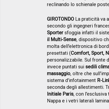
reclinando lo schienale poste
GIROTONDO
La praticità va a
secondo gli ingegneri francesi.
Sporter
sfoggia infatti il sis
il Multi-Sense
, dispositivo c
molta dell'elettronica di bo
presettati (
Comfort, Sport, N
personalizzabile. Sul fronte de
invece puntati sui
sedili clim
massaggio
, oltre che sull'i
sistema d'infotainment
R-Lin
seconda degli allestimenti. T
Initiale Paris
, con l'esclusiva 
Nappa e i vetri laterali lamin