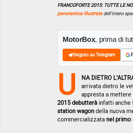
FRANCOFORTE 2015: TUTTE LE NOV
panoramica illustrata
dell'intero spe
MotorBox
, prima di tutt
Seguici su Telegram
F
U
NA DIETRO L'ALTR
arrivata dietro le v
appresta a mettere 
2015 debutterà
infatti anche 
station wagon
della nuova me
commercializzata
nel primo