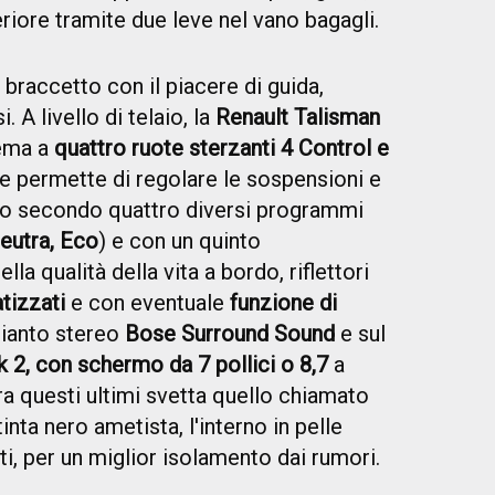
riore tramite due leve nel vano bagagli.
 braccetto con il piacere di guida,
 A livello di telaio, la
Renault Talisman
tema a
quattro ruote sterzanti 4 Control e
he permette di regolare le sospensioni e
rdo secondo quattro diversi programmi
eutra, Eco
) e con un quinto
lla qualità della vita a bordo, riflettori
atizzati
e con eventuale
funzione di
mpianto stereo
Bose Surround Sound
e sul
k 2, con schermo da 7 pollici o 8,7
a
ra questi ultimi svetta quello chiamato
tinta nero ametista, l'interno in pelle
ati, per un miglior isolamento dai rumori.