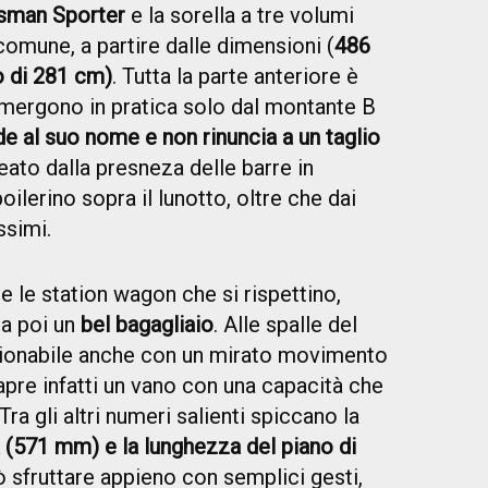
isman Sporter
e la sorella a tre volumi
omune, a partire dalle dimensioni (
486
o di 281 cm)
. Tutta la parte anteriore è
 emergono in pratica solo dal montante B
de al suo nome e non rinuncia a un taglio
neato dalla presneza delle barre in
oilerino sopra il lunotto, oltre che dai
ssimi.
 le station wagon che si rispettino,
a poi un
bel bagagliaio
. Alle spalle del
ionabile anche con un mirato movimento
i apre infatti un vano con una capacità che
 Tra gli altri numeri salienti spiccano la
 (571 mm) e la lunghezza del piano di
uò sfruttare appieno con semplici gesti,