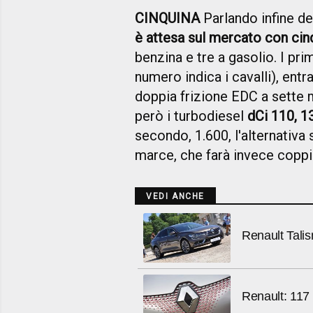
CINQUINA
Parlando infine de
è attesa sul mercato con ci
benzina e tre a gasolio. I pri
numero indica i cavalli), ent
doppia frizione EDC a sette 
però i turbodiesel
dCi 110, 1
secondo, 1.600, l'alternativa
marce, che farà invece coppia
VEDI ANCHE
Renault Tali
Renault: 117 