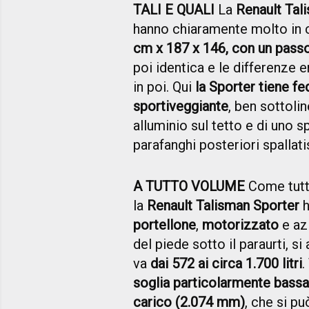
TALI E QUALI
La
Renault Tal
hanno chiaramente molto in c
cm x 187 x 146, con un pass
poi identica e le differenze
in poi. Qui
la Sporter tiene fe
sportiveggiante
, ben sottoli
alluminio sul tetto e di uno sp
parafanghi posteriori spallati
A TUTTO VOLUME
Come tutte
la
Renault Talisman Sporter
h
portellone
,
motorizzato
e az
del piede sotto il paraurti, s
va
dai 572 ai circa 1.700 litri
.
soglia particolarmente bassa
carico (2.074 mm)
, che si p