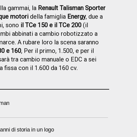
lla gammai, la
Renault Talisman Sporter
nque motori
della famiglia
Energy
, due a
mi, sono
il TCe 150 e il TCe 200
(il
rambi abbinati a cambio robotizzato a
marce. A rubare loro la scena saranno
30 e 160
, Per il primo, 1.500, e per il
 sarà tra cambio manuale o EDC a sei
 fissa con il 1.600 da 160 cv.
sman
anni di storia in un logo