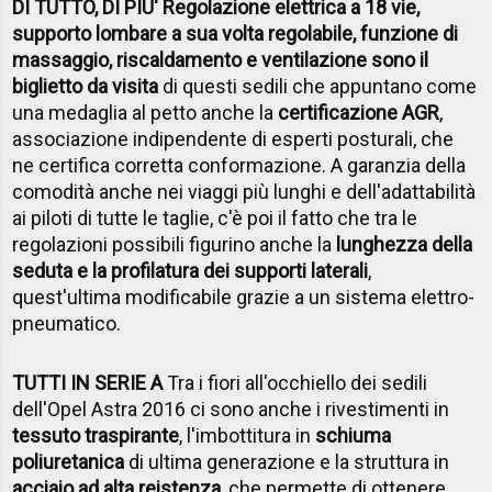
DI TUTTO, DI PIU' Regolazione elettrica a 18 vie,
supporto lombare a sua volta regolabile, funzione di
massaggio, riscaldamento e ventilazione sono il
biglietto da visita
di questi sedili che appuntano come
una medaglia al petto anche la
certificazione AGR
,
associazione indipendente di esperti posturali, che
ne certifica corretta conformazione. A garanzia della
comodità anche nei viaggi più lunghi e dell'adattabilità
ai piloti di tutte le taglie, c'è poi il fatto che tra le
regolazioni possibili figurino anche la
lunghezza della
seduta e la profilatura dei supporti laterali
,
quest'ultima modificabile grazie a un sistema elettro-
pneumatico.
TUTTI IN SERIE A
Tra i fiori all'occhiello dei sedili
dell'Opel Astra 2016 ci sono anche i rivestimenti in
tessuto traspirante
, l'imbottitura in
schiuma
poliuretanica
di ultima generazione e la struttura in
acciaio ad alta reistenza
, che permette di ottenere