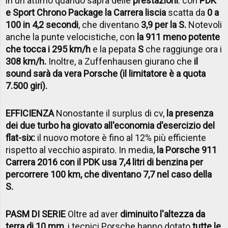
in un attimo quando saprà delle
prestazioni
: con
PDK
e Sport Chrono Package la Carrera liscia
scatta da
0 a
100 in 4,2 secondi
, che diventano
3,9 per la S.
Notevoli
anche la punte velocistiche, con
la 911 meno potente
che tocca i 295 km/h
e la pepata
S
che raggiunge ora i
308 km/h.
Inoltre, a Zuffenhausen giurano che
il
sound sarà da vera Porsche (il limitatore è a quota
7.500 giri).
EFFICIENZA
Nonostante il surplus di cv,
la presenza
dei due turbo ha giovato all'economia d'esercizio del
flat-six:
il nuovo motore è fino al 12% più efficiente
rispetto al vecchio aspirato. In media,
la Porsche 911
Carrera 2016 con il PDK usa 7,4 litri di benzina per
percorrere 100 km, che diventano 7,7 nel caso della
S.
PASM DI SERIE
Oltre ad aver
diminuito l'altezza da
terra di 10 mm
, i tecnici Porsche hanno dotato
tutte le