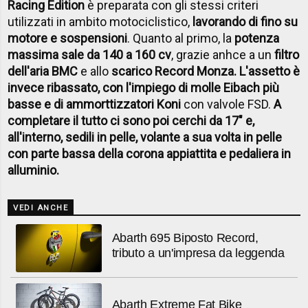
Racing Edition
è preparata con gli stessi criteri
utilizzati in ambito motociclistico,
lavorando di fino su
motore e sospensioni
. Quanto al primo, la
potenza
massima sale da 140 a 160 cv
, grazie anhce a un
filtro
dell'aria BMC
e allo
scarico Record Monza. L'assetto è
invece ribassato, con l'impiego di molle Eibach più
basse e di ammorttizzatori Koni
con valvole FSD.
A
completare il tutto ci sono poi cerchi da 17" e,
all'interno, sedili in pelle, volante a sua volta in pelle
con parte bassa della corona appiattita e pedaliera in
alluminio.
VEDI ANCHE
Abarth 695 Biposto Record,
tributo a un'impresa da leggenda
Abarth Extreme Fat Bike