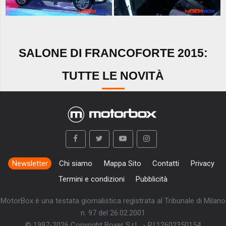
SALONE DI FRANCOFORTE 2015:
TUTTE LE NOVITÀ
Newsletter
Chi siamo
Mappa Sito
Contatti
Privacy
Termini e condizioni
Pubblicità
MotorBox è una testata giornalistica registrata al Tribunale di Milano
n. 97 del 26.02.2001
© 1997-2026 Copyright Boxer S.r.L. - P.I:12602350154