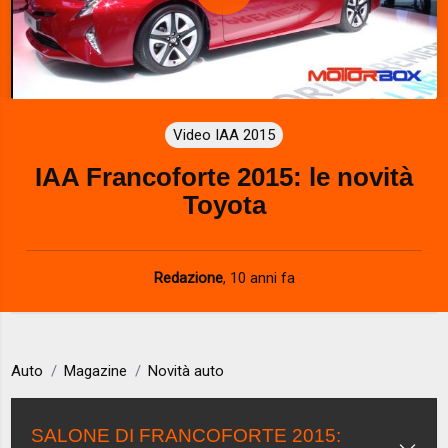
P
l
a
Video IAA 2015
y
IAA Francoforte 2015: le novità
V
Toyota
i
d
Redazione
,
10 anni fa
e
o
Auto
Magazine
Novità auto
SALONE DI FRANCOFORTE 2015: