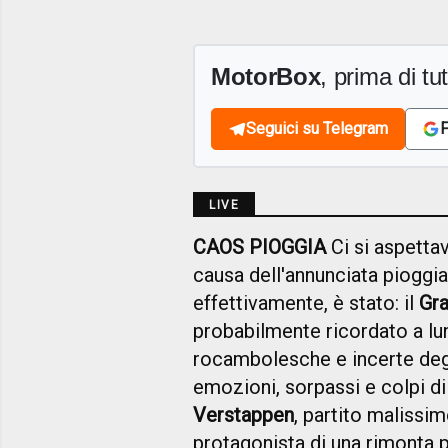
MotorBox
, prima di tutt
Seguici su Telegram
F
LIVE
CAOS PIOGGIA
Ci si aspettav
causa dell'annunciata pioggia
effettivamente, è stato: il
Gr
probabilmente ricordato a lu
rocambolesche e incerte degli 
emozioni, sorpassi e colpi d
Verstappen
, partito malissi
protagonista di una rimonta p