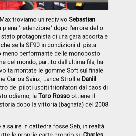
i Max troviamo un redivivo
Sebastian
la piena "redenzione" dopo l'errore dello
 stato protagonista di una gara accorta e
che se la SF90 in condizioni di pista
so meno performante delle monoposto
ne del mondo, partito dall'ultima fila, ha
volta montate le gomme Soft sul finale
ine Carlos Sainz, Lance Stroll e
Daniil
tro dei piloti usciti trionfatori dal caos di
to odierno, la
Toro Rosso
ottiene il
toria dopo la vittoria (bagnata) del 2008
a salire in cattedra fosse Seb, in realtà
utte le proprie carte proprio su
Charles