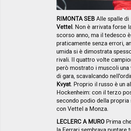
RIMONTA SEB
Alle spalle d
Vettel
. Non è arrivata forse 
scorso anno, ma il tedesco è
praticamente senza errori, an
umida si è dimostrata spes
rivali. Il quattro volte campio
però mostrato i muscoli una 
di gara, scavalcando nell'ord
Kvyat
. Proprio il russo è un al
Hockenheim: con il terzo pos
secondo podio della propria s
con Vettel a Monza.
LECLERC A MURO
Prima che 
la Ferrari sembrava puntare t