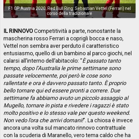
F1 GP Austria 2020, Red Bull Ring: Sebastian Vettel (Ferrari) nel
corso della tradizionale
IL RINNOVO
Competitività a parte, nonostante la
mascherina rosso Ferrari a coprigli bocca e naso,
Vettel non sembra aver perduto il caratteristico
entusiasmo, quello di un bambino al parco giochi, nel
calarsi all’interno dell’abitacolo: “
È passato tanto
tempo, dopo l’Australia le prime settimane sono
passate velocemente, poi però le cose sono
rallentate e ora è davvero passato tanto. È proprio
bello tornare qui ed essere pronti a correre. Due
settimane fa abbiamo avuto un piccolo assaggio al
Mugello, tornare in pista e rivedere i ragazzi è stato
molto positivo e lo stesso vale per questo weekend.
Non vedo l'ora che arrivi domani!
”. La chiosa è invece
ancora una volta sul mancato rinnovo contrattuale
con la scuderia di Maranello, vero tema caldo che ha