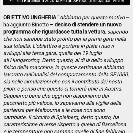
F1 Test Barcellona 2020: la Ferrari SF1000 di Sebastian Vettel
OBIETTIVO UNGHERIA
“
Abbiamo per questo motivo
–
ha aggiunto Binotto –
deciso di stendere un nuovo
programma che riguardasse tutta la vettura
, sapendo
che non sarebbe stato pronto per la prima gara nella
sua totalità. L’obiettivo è portare in pista i nuovi
sviluppi alla terza gara, quella del 19 luglio
all’Hungaroring. Detto questo, al di là dello sviluppo
fisico della macchina, in queste settimane abbiamo
lavorato sull’analisi del comportamento della SF1000,
sia nelle simulazioni che con il contributo dei nostri
piloti, e penso che questo ci tornerà utile in Austria.
Sappiamo bene che oggi non disponiamo del
pacchetto più veloce, lo sapevamo alla vigilia della
partenza per Melbourne e le cose non sono
cambiate. Il circuito di Spielberg, detto questo, ha
caratteristiche diverse rispetto a quello di Barcellona
e le temperature non saranno quelle di fine febbraio.