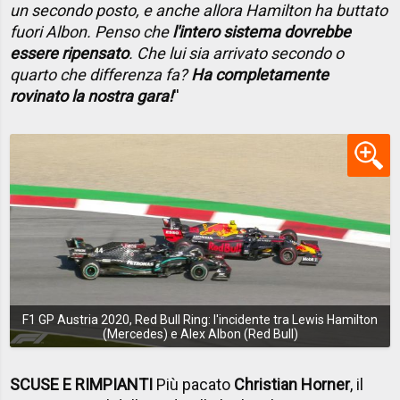
un secondo posto, e anche allora Hamilton ha buttato
fuori Albon. Penso che
l'intero sistema dovrebbe
essere ripensato
. Che lui sia arrivato secondo o
quarto che differenza fa?
Ha completamente
rovinato la nostra gara!
''
F1 GP Austria 2020, Red Bull Ring: l'incidente tra Lewis Hamilton
(Mercedes) e Alex Albon (Red Bull)
SCUSE E RIMPIANTI
Più pacato
Christian Horner
, il