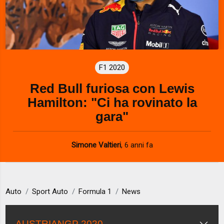
F1 2020
Red Bull furiosa con Lewis
Hamilton: "Ci ha rovinato la
gara"
Simone Valtieri
,
6 anni fa
Auto
Sport Auto
Formula 1
News
AUSTRIANGP 2020