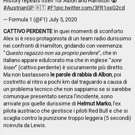
History repeats itself for Albon and Hamilton 😭
#AustrianGP
🇦🇹
#F1
pic.twitter.com/3FR1oxG2cd
— Formula 1 (@F1)
July 5, 2020
CATTIVO PERDENTE
In quei momenti di sconforto
Alex si è reso protagonista di un team radio durissimo
nei confronti di Hamilton, gridando con veemenza:
''
Questo ragazzo non sa proprio perdere
'', che in
italiano appare edulcorato ma che in inglese ''
sore
loser
'' (cattivo perdente) è sicuramente più diretto.
Ma non bastassero
le parole di rabbia di Albon
, poi
costretto al ritiro a pochi km dal traguardo a causa di
un problema tecnico che non sappiamo se si sarebbe
comunque presentato senza l'incidente, sono
arrivate poi quelle durissime di
Helmut Marko
, l'ex
pilota austriaco che gestisce i piloti Red Bull e che si
scaglia contro la punizione troppo leggera (5 secondi)
ricevuta da Lewis.