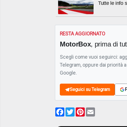
Tutte le info 
RESTA AGGIORNATO
MotorBox
, prima di tutt
Scegli come vuoi seguirci: ag
Telegram, oppure dai priorità a
Google.
Seguici su Telegram
F
Facebook
Twitter
Pinterest
Email