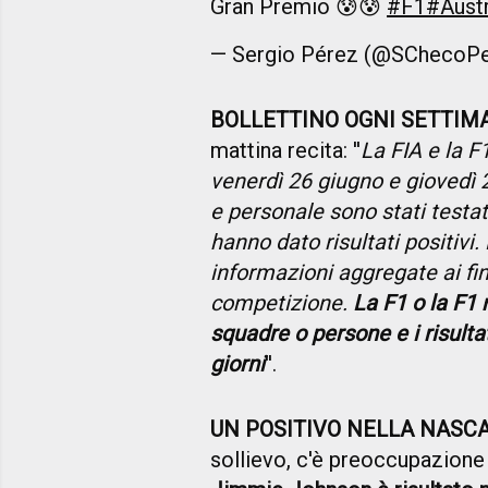
Gran Premio 😰😰
#F1
#Aust
— Sergio Pérez (@SChecoP
BOLLETTINO OGNI SETTIM
mattina recita: ''
La FIA e la 
venerdì 26 giugno e giovedì 2
e personale sono stati testat
hanno dato risultati positivi
informazioni aggregate ai fini
competizione.
La F1 o la F1 
squadre o persone e i risulta
giorni
''.
UN POSITIVO NELLA NASC
sollievo, c'è preoccupazion