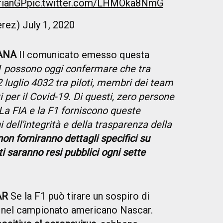
rianGP
pic.twitter.com/LHMOka8NmG
erez)
July 1, 2020
ANA
Il comunicato emesso questa
F1 possono oggi confermare che tra
 luglio 4032 tra piloti, membri dei team
i per il Covid-19. Di questi, zero persone
. La FIA e la F1 forniscono queste
 dell'integrità e della trasparenza della
non forniranno dettagli specifici su
ti saranno resi pubblici ogni sette
AR
Se la F1 può tirare un sospiro di
e nel campionato americano Nascar.