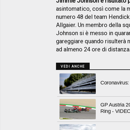
Jimmie Johnson è risultato p
asintomatico, così come la mo
numero 48 del team Hendick 
Allgaier. Un membro della sq
Johnson si è messo in quarant
gareggiare quando risulterà n
ad almeno 24 ore di distanza
VEDI ANCHE
Coronavirus: 
GP Austria 20
Ring - VIDE