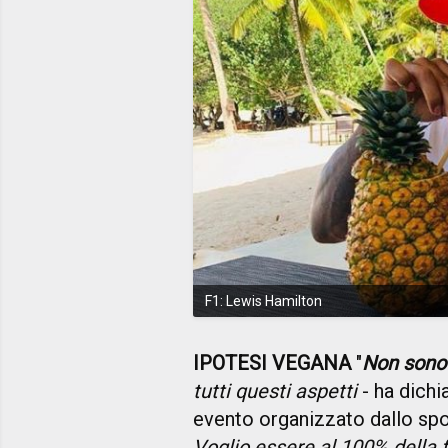
F1: Lewis Hamilton
IPOTESI VEGANA
"
Non sono
tutti questi aspetti
- ha dichi
evento organizzato dallo spon
Voglio essere al 100% della 