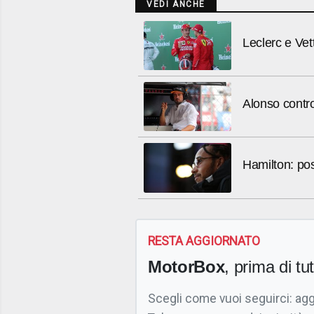
VEDI ANCHE
Leclerc e Vet
Alonso contro
Hamilton: post
RESTA AGGIORNATO
MotorBox
, prima di tutt
Scegli come vuoi seguirci: ag