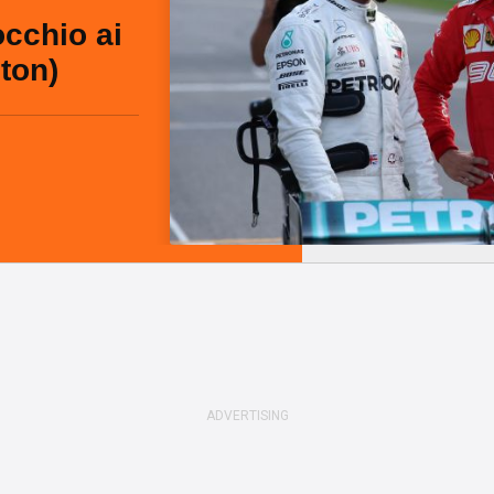
occhio ai
ton)