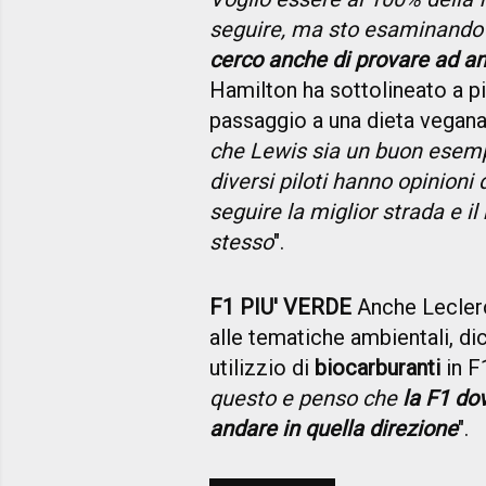
seguire, ma sto esaminando 
cerco anche di provare ad and
Hamilton ha sottolineato a più
passaggio a una dieta vegana,
che Lewis sia un buon esem
diversi piloti hanno opinioni
seguire la miglior strada e i
stesso
".
F1 PIU' VERDE
Anche Leclerc
alle tematiche ambientali, di
utilizzio di
biocarburanti
in F1
questo e penso che
la F1 do
andare in quella direzione
".