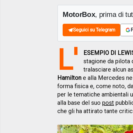
MotorBox
, prima di tutt
Seguici su Telegram
F
L'
ESEMPIO DI LEWI
stagione da pilota 
tralasciare alcun a
Hamilton
e alla Mercedes nel 
forma fisica e, come noto, da
per le tematiche ambientali 
alla base del suo
post
pubblic
che gli ha attirato tante criti