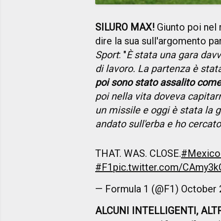
SILURO MAX!
Giunto poi nel r
dire la sua sull'argomento pa
Sport
: "
È stata una gara davve
di lavoro. La partenza è stata
poi sono stato assalito come
poi nella vita doveva capit
un missile e oggi è stata la 
andato sull'erba e ho cercato 
THAT. WAS. CLOSE.
#Mexic
#F1
pic.twitter.com/CAmy3k
— Formula 1 (@F1)
October 
ALCUNI INTELLIGENTI, ALT