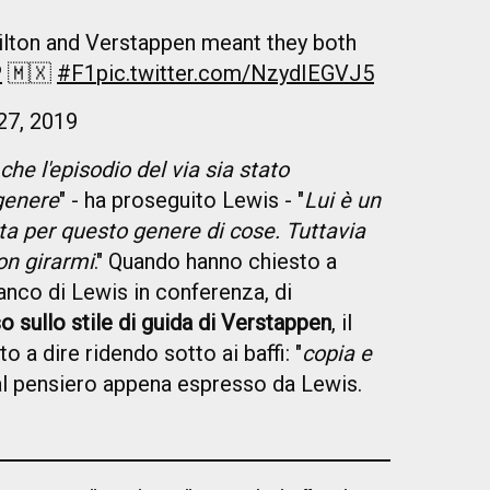
lton and Verstappen meant they both
P
🇲🇽
#F1
pic.twitter.com/NzydIEGVJ5
27, 2019
he l'episodio del via sia stato
genere
" - ha proseguito Lewis - "
Lui è un
ta per questo genere di cose. Tuttavia
on girarmi
." Quando hanno chiesto a
ianco di Lewis in conferenza, di
o sullo stile di guida di Verstappen
, il
 a dire ridendo sotto ai baffi: "
copia e
 al pensiero appena espresso da Lewis.