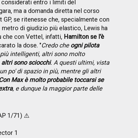
considerati entro i limiti del
gara, ma a domanda diretta nel corso
 GP, se ritenesse che, specialmente con
metro di giudizio più elastico, Lewis ha
iù che con Vettel, infatti,
Hamilton se l'è
carato la dose. "
Credo che
ogni pilota
più intelligenti, altri sono molto
e
altri sono sciocchi
. A questi ultimi, vista
n po' di spazio in più, mentre gli altri
Con Max è molto probabile toccarsi se
extra
, e dunque la maggior parte delle
P 1/71) ⚠️
ector 1