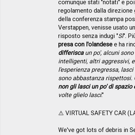
comunque stati "notati" e poi 
regolamento dalla direzione 
della conferenza stampa post
Verstappen, venisse usato un 
risposto senza indugi "
Sì
". P
presa con l'olandese
e ha rin
differisca
un po', alcuni sono 
intelligenti, altri aggressivi, 
l'esperienza pregressa, lasci u
sono abbastanza rispettosi.
non gli lasci un po' di spazio 
volte glielo lasci
."
⚠️ VIRTUAL SAFETY CAR (LA
We've got lots of debris in S