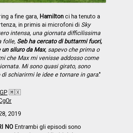
ing a fine gara,
Hamilton
ci ha tenuto a
rtenza, in primis ai microfoni di
Sky
ro intensa, una giornata difficilissima
 folle,
Seb ha cercato di buttarmi fuori,
 un siluro da Max
, sapevo che prima o
armi che Max mi venisse addosso come
giornata. Mi sono quasi girato, sono
di schiarirmi le idee e tornare in gara
."
oGP
🇲🇽
CgOr
28, 2019
RI NO
Entrambi gli episodi sono