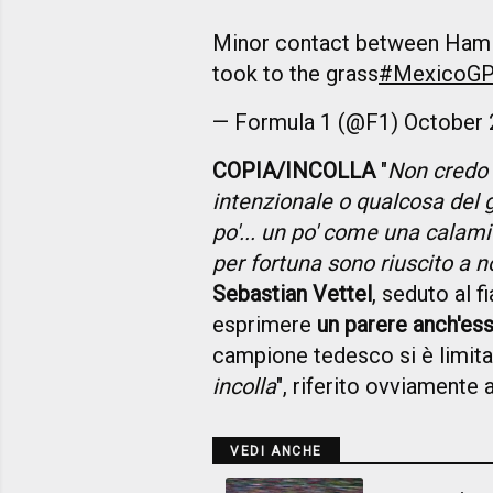
Minor contact between Hami
took to the grass
#MexicoG
— Formula 1 (@F1)
October 
COPIA/INCOLLA
"
Non credo c
intenzionale o qualcosa del 
po'... un po' come una calami
per fortuna sono riuscito a n
Sebastian Vettel
, seduto al f
esprimere
un parere anch'ess
campione tedesco si è limitato
incolla
", riferito ovviamente
VEDI ANCHE