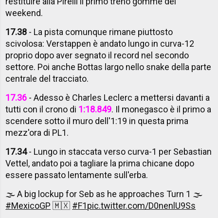
restituire alla Pirelli il primo treno gomme del
weekend.
17.38
- La pista comunque rimane piuttosto
scivolosa: Verstappen è andato lungo in curva-12
proprio dopo aver segnato il record nel secondo
settore. Poi anche Bottas largo nello snake della parte
centrale del tracciato.
17.36
- Adesso è Charles Leclerc a mettersi davanti a
tutti con il crono di
1:18.849
. Il monegasco è il primo a
scendere sotto il muro dell'1:19 in questa prima
mezz'ora di PL1.
17.34
- Lungo in staccata verso curva-1 per Sebastian
Vettel, andato poi a tagliare la prima chicane dopo
essere passato lentamente sull'erba.
🌫️ A big lockup for Seb as he approaches Turn 1 🌫️
#MexicoGP
🇲🇽
#F1
pic.twitter.com/D0nenlU9Ss