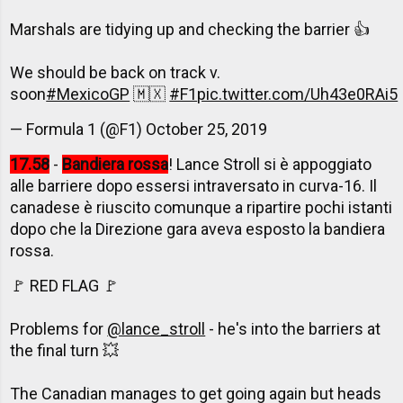
Marshals are tidying up and checking the barrier 👍
We should be back on track v.
soon
#MexicoGP
🇲🇽
#F1
pic.twitter.com/Uh43e0RAi5
— Formula 1 (@F1)
October 25, 2019
17.58
-
Bandiera rossa
! Lance Stroll si è appoggiato
alle barriere dopo essersi intraversato in curva-16. Il
canadese è riuscito comunque a ripartire pochi istanti
dopo che la Direzione gara aveva esposto la bandiera
rossa.
🚩 RED FLAG 🚩
Problems for
@lance_stroll
- he's into the barriers at
the final turn 💥
The Canadian manages to get going again but heads