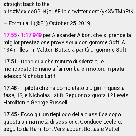
straight back to the
pits
#MexicoGP
🇲🇽
#F1
pic.twitter.com/yKXVTMnEtK
— Formula 1 (@F1)
October 25, 2019
17.55
-
1:17.949
per Alexander Albon, che si prende la
miglior prestazione provvisoria con gomme Soft. A
134 millesimi Valtteri Bottas a parità di gomme Soft.
17.51
- Dopo qualche minuto di silenzio, le
monoposto tornano a far rombare i motori. In pista
adesso Nicholas Latifi.
17.48
- Il pilota che ha completato più giri in questa
fase, 13, è Nicholas Latifi. Seguono a quota 12 Lewis
Hamilton e George Russell.
17.45
- Ecco qui un riepilogo della classifica dopo
questa prima metà di sessione. Conduce Leclerc,
seguito da Hamilton, Verstappen, Bottas e Vettel.