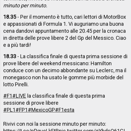
minuto per minuto.
18.35
- Per il momento è tutto, cari lettori di MotorBox
e appassionati di Formula 1. Vi auguriamo una buona
cena dandovi appuntamento alle 20.45 per la cronaca
in diretta delle prove libere 2 del Gp del Messico. Ciao
e a più tardi!
18.33
- La classifica finale di questa prima sessione di
prove libere del weekend messicano: Hamilton
conduce con un decimo abbondante su Leclerc, ma il
monegasco non ha usato le gomme più morbide del
lotto Pirelli.
#F1
#LIVE
la classifica finale di questa prima
sessione di prove libere
#PL1
#FP1
#MexicoGP
#F1esta
Rivivi con noi la sessione minuto per minuto:
https://t.co/pPqueLkFtR
pic.twitter.com/qYhdsQ61CI