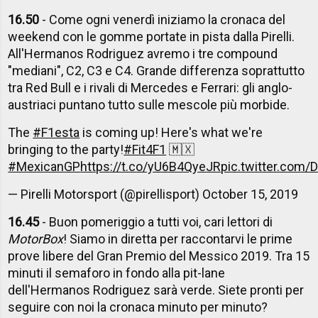
16.50
- Come ogni venerdì iniziamo la cronaca del
weekend con le gomme portate in pista dalla Pirelli.
All'Hermanos Rodriguez avremo i tre compound
"mediani", C2, C3 e C4. Grande differenza soprattutto
tra Red Bull e i rivali di Mercedes e Ferrari: gli anglo-
austriaci puntano tutto sulle mescole più morbide.
The
#F1esta
is coming up! Here's what we're
bringing to the party!
#Fit4F1
🇲🇽
#MexicanGP
https://t.co/yU6B4QyeJR
pic.twitter.com
— Pirelli Motorsport (@pirellisport)
October 15, 2019
16.45
- Buon pomeriggio a tutti voi, cari lettori di
MotorBox
! Siamo in diretta per raccontarvi le prime
prove libere del Gran Premio del Messico 2019. Tra 15
minuti il semaforo in fondo alla pit-lane
dell'Hermanos Rodriguez sarà verde. Siete pronti per
seguire con noi la cronaca minuto per minuto?