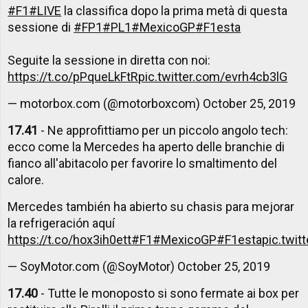
#F1
#LIVE
la classifica dopo la prima metà di questa
sessione di
#FP1
#PL1
#MexicoGP
#F1esta
Seguite la sessione in diretta con noi:
https://t.co/pPqueLkFtR
pic.twitter.com/evrh4cb3lG
— motorbox.com (@motorboxcom)
October 25, 2019
17.41
- Ne approfittiamo per un piccolo angolo tech:
ecco come la Mercedes ha aperto delle branchie di
fianco all'abitacolo per favorire lo smaltimento del
calore.
Mercedes también ha abierto su chasis para mejorar
la refrigeración aquí
https://t.co/hox3ih0ett
#F1
#MexicoGP
#F1esta
pic.twit
— SoyMotor.com (@SoyMotor)
October 25, 2019
17.40
- Tutte le monoposto si sono fermate ai box per