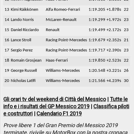
13
Kimi Räikkönen
Alfa Romeo-Ferrari
1:19.205
+1.878s
22
14
Lando Norris
McLaren-Renault
1:19.299
+1.972s
23
15
Daniel Ricciardo
Renault
1:19.499
+2.172s
23
16
Lance Stroll
Racing Point-Mercedes
1:19.679
+2.352s
21
17
Sergio Perez
Racing Point-Mercedes
1:19.717
+2.390s
23
18
Romain Grosjean
Haas-Ferrari
1:19.850
+2.523s
22
19
George Russell
Williams-Mercedes
1:20.548
+3.221s
26
20
Nicholas Latifi
Williams-Mercedes
1:21.566
+4.239s
30
Gli orari tv del weekend di Città del Messico
|
Tutte le
info e i risultati del GP Messico 2019
|
Classifica piloti
e costruttori
|
Calendario F1 2019
Prove libere 1 del Gran Premio del Messico 2019
terminate, rivivile su MotorBox con la nostra cronaca