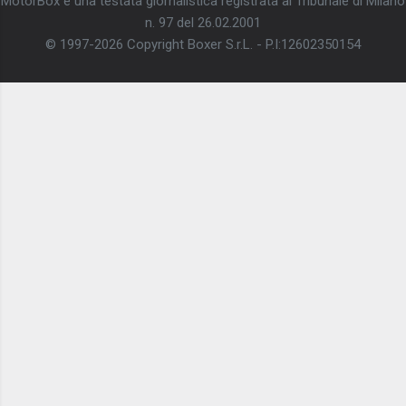
MotorBox è una testata giornalistica registrata al Tribunale di Milano
n. 97 del 26.02.2001
© 1997-2026 Copyright Boxer S.r.L. - P.I:12602350154