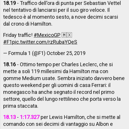
18.19
- Traffico dell'ora di punta per Sebastian Vettel
nel tentativo di lanciarsi per il suo giro veloce. Il
tedesco è al momento sesto, a nove decimi scarsi
dal crono di Hamilton.
Friday traffic!
#MexicoGP
🇲🇽
#F1
pic.twitter.com/rzRubaYQeS
— Formula 1 (@F1)
October 25, 2019
18.16
- Ottimo tempo per Charles Leclerc, che si
mette a soli 119 millesimi da Hamilton ma con
gomme Medium usate. Sembra iniziato davvero bene
questo weekend per gli uomini di casa Ferrari: il
monegasco ha anche segnato il record nel primo
settore, quello del lungo rettilineo che porta verso la
prima staccata.
18.13
-
1:17.327
per Lewis Hamilton, che si mette al
comando con sei decimi di vantaggio su Albon e