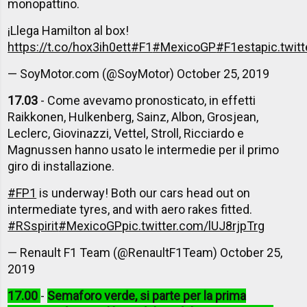
monopattino.
¡Llega Hamilton al box!
https://t.co/hox3ih0ett
#F1
#MexicoGP
#F1esta
pic.twi
— SoyMotor.com (@SoyMotor)
October 25, 2019
17.03
- Come avevamo pronosticato, in effetti
Raikkonen, Hulkenberg, Sainz, Albon, Grosjean,
Leclerc, Giovinazzi, Vettel, Stroll, Ricciardo e
Magnussen hanno usato le intermedie per il primo
giro di installazione.
#FP1
is underway! Both our cars head out on
intermediate tyres, and with aero rakes fitted.
#RSspirit
#MexicoGP
pic.twitter.com/lUJ8rjpTrg
— Renault F1 Team (@RenaultF1Team)
October 25,
2019
17.00
-
Semaforo verde, si parte per la prima