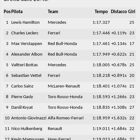
Pos
Pilota
Team
Tempo
Distacco
Giri
1
Lewis Hamilton
Mercedes
1:17.327
25
2
Charles Leclerc
Ferrari
1:17.446
+0.119s
23
3
Max Verstappen
Red Bull-Honda
1:17.461
+0.134s
17
4
Alexander Albon
Red Bull-Honda
1:17.949
+0.622s
21
5
Valtteri Bottas
Mercedes
1:18.005
+0.678s
25
6
Sebastian Vettel
Ferrari
1:18.218
+0.891s
20
7
Carlos Sainz
McLaren-Renault
1:18.401
+1.074s
21
8
Pierre Gasly
Toro Rosso-Honda
1:18.593
+1.266s
23
9
Daniil Kvyat
Toro Rosso-Honda
1:18.835
+1.508s
27
10
Antonio Giovinazzi
Alfa Romeo-Ferrari
1:18.959
+1.632s
22
11
Nico Hulkenberg
Renault
1:19.011
+1.684s
22
12
Kevin Magnussen
Haas-Ferrari
1:19.013
+1.686s
22