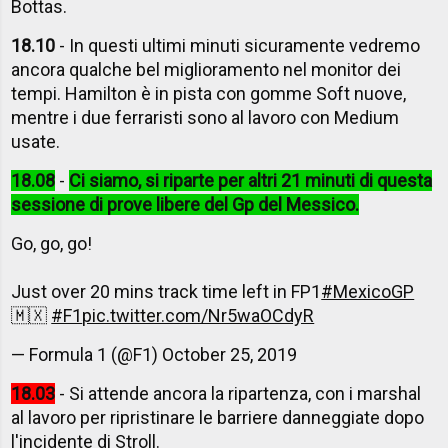
Bottas.
18.10
- In questi ultimi minuti sicuramente vedremo
ancora qualche bel miglioramento nel monitor dei
tempi. Hamilton è in pista con gomme Soft nuove,
mentre i due ferraristi sono al lavoro con Medium
usate.
18.08
-
Ci siamo, si riparte per altri 21 minuti di questa
sessione di prove libere del Gp del Messico.
Go, go, go!
Just over 20 mins track time left in FP1
#MexicoGP
🇲🇽
#F1
pic.twitter.com/Nr5waOCdyR
— Formula 1 (@F1)
October 25, 2019
18.03
- Si attende ancora la ripartenza, con i marshal
al lavoro per ripristinare le barriere danneggiate dopo
l'incidente di Stroll.