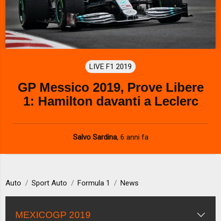
LIVE F1 2019
GP Messico 2019, Prove Libere
1: Hamilton davanti a Leclerc
Salvo Sardina
,
6 anni fa
Auto
Sport Auto
Formula 1
News
MEXICOGP 2019