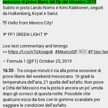
sessione di prove libere del Gp del Messico 2019
.
Subito in pista Lando Norris e Kimi Raikkonen, seguiti
da Hulkenberg, Kvyat e Sainz.
👋 Hello from Mexico City!
🚥 FP1 GREEN LIGHT 🚥
Live text commentary and timings
>>
https://t.co/n7sXojqp4r
#MexicoGP
🇲🇽
#F1
pic.t
— Formula 1 (@F1)
October 25, 2019
16.55
- Tra cinque minuti il via alla prima sessione di
prove libere del weekend messicano. 16 gradi la
temperatura dell'aria, 21 quella dell'asfalto. Non piove
a Città del Messico ma la pista è ancora un po' umida
dopo gli scrosci di questa notte. Possibile che
qualcuno esca dai box con le gomme scanalate per
saggiare le condizioni dell'asfalto.