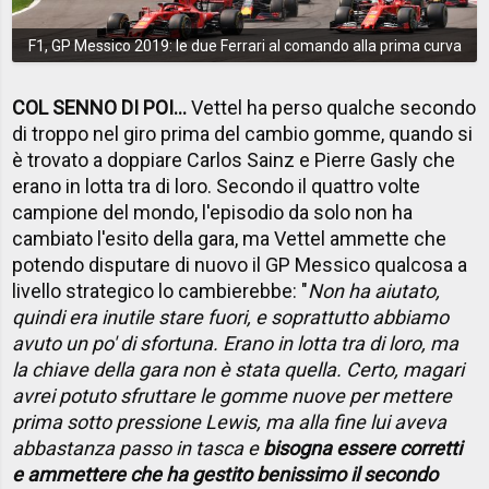
F1, GP Messico 2019: le due Ferrari al comando alla prima curva
COL SENNO DI POI...
Vettel ha perso qualche secondo
di troppo nel giro prima del cambio gomme, quando si
è trovato a doppiare Carlos Sainz e Pierre Gasly che
erano in lotta tra di loro. Secondo il quattro volte
campione del mondo, l'episodio da solo non ha
cambiato l'esito della gara, ma Vettel ammette che
potendo disputare di nuovo il GP Messico qualcosa a
livello strategico lo cambierebbe: "
Non ha aiutato,
quindi era inutile stare fuori, e soprattutto abbiamo
avuto un po' di sfortuna. Erano in lotta tra di loro, ma
la chiave della gara non è stata quella. Certo, magari
avrei potuto sfruttare le gomme nuove per mettere
prima sotto pressione Lewis, ma alla fine lui aveva
abbastanza passo in tasca e
bisogna essere corretti
e ammettere che ha gestito benissimo il secondo