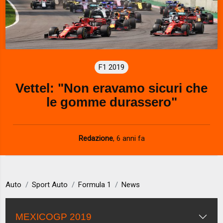
F1 2019
Vettel: "Non eravamo sicuri che
le gomme durassero"
Redazione
,
6 anni fa
Auto
Sport Auto
Formula 1
News
MEXICOGP 2019