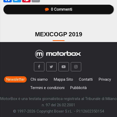
0
Commenti
MEXICOGP 2019
Newsletter
Chi siamo
Mappa Sito
Contatti
Privacy
Termini e condizioni
Pubblicità
MotorBox è una testata giornalistica registrata al Tribunale di Milano
n. 97 del 26.02.2001
© 1997-2026 Copyright Boxer S.r.L. - P.I:12602350154