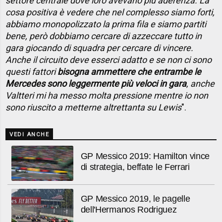
settore centrale dove loro avevano più aderenza. La
cosa positiva è vedere che nel complesso siamo forti,
abbiamo monopolizzato la prima fila e siamo partiti
bene, però dobbiamo cercare di azzeccare tutto in
gara giocando di squadra per cercare di vincere.
Anche il circuito deve esserci adatto e se non ci sono
questi fattori
bisogna ammettere che entrambe le
Mercedes sono leggermente più veloci in gara
, anche
Valtteri mi ha messo molta pressione mentre io non
sono riuscito a metterne altrettanta su Lewis
".
VEDI ANCHE
GP Messico 2019: Hamilton vince
di strategia, beffate le Ferrari
GP Messico 2019, le pagelle
dell'Hermanos Rodriguez