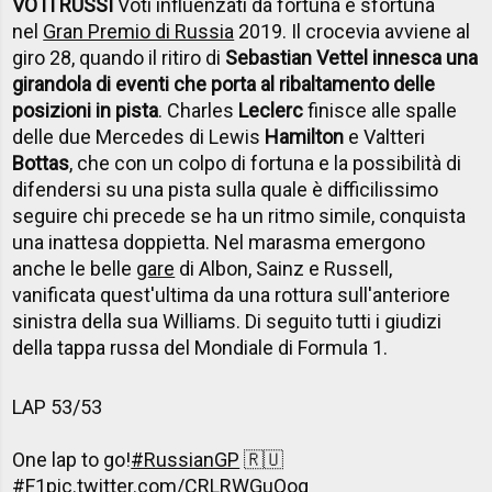
VOTI RUSSI
Voti influenzati da fortuna e sfortuna
nel
Gran Premio di Russia
2019. Il crocevia avviene al
giro 28, quando il ritiro di
Sebastian Vettel innesca una
girandola di eventi che porta al ribaltamento delle
posizioni in pista
. Charles
Leclerc
finisce alle spalle
delle due Mercedes di Lewis
Hamilton
e Valtteri
Bottas
, che con un colpo di fortuna e la possibilità di
difendersi su una pista sulla quale è difficilissimo
seguire chi precede se ha un ritmo simile, conquista
una inattesa doppietta. Nel marasma emergono
anche le belle
gare
di Albon, Sainz e Russell,
vanificata quest'ultima da una rottura sull'anteriore
sinistra della sua Williams. Di seguito tutti i giudizi
della tappa russa del Mondiale di Formula 1.
LAP 53/53
One lap to go!
#RussianGP
🇷🇺
#F1
pic.twitter.com/CRLRWGuQoq