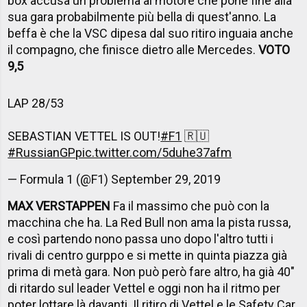
box accusa un problema al motore che pone fine alla
sua gara probabilmente più bella di quest'anno. La
beffa è che la VSC dipesa dal suo ritiro inguaia anche
il compagno, che finisce dietro alle Mercedes.
VOTO
9,5
LAP 28/53
SEBASTIAN VETTEL IS OUT!
#F1
🇷🇺
#RussianGP
pic.twitter.com/5duhe37afm
— Formula 1 (@F1)
September 29, 2019
MAX VERSTAPPEN
Fa il massimo che può con la
macchina che ha. La Red Bull non ama la pista russa,
e così partendo nono passa uno dopo l'altro tutti i
rivali di centro gurppo e si mette in quinta piazza già
prima di metà gara. Non può però fare altro, ha già 40"
di ritardo sul leader Vettel e oggi non ha il ritmo per
poter lottare là davanti. Il ritiro di Vettel e le Safety Car