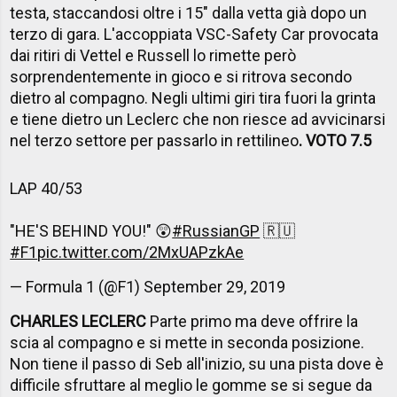
testa, staccandosi oltre i 15" dalla vetta già dopo un
terzo di gara. L'accoppiata VSC-Safety Car provocata
dai ritiri di Vettel e Russell lo rimette però
sorprendentemente in gioco e si ritrova secondo
dietro al compagno. Negli ultimi giri tira fuori la grinta
e tiene dietro un Leclerc che non riesce ad avvicinarsi
nel terzo settore per passarlo in rettilineo
. VOTO 7.5
LAP 40/53
"HE'S BEHIND YOU!" 😲
#RussianGP
🇷🇺
#F1
pic.twitter.com/2MxUAPzkAe
— Formula 1 (@F1)
September 29, 2019
CHARLES LECLERC
Parte primo ma deve offrire la
scia al compagno e si mette in seconda posizione.
Non tiene il passo di Seb all'inizio, su una pista dove è
difficile sfruttare al meglio le gomme se si segue da