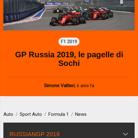
F1 2019
GP Russia 2019, le pagelle di
Sochi
Simone Valtieri
,
6 anni fa
Auto
Sport Auto
Formula 1
News
RUSSIANGP 2019