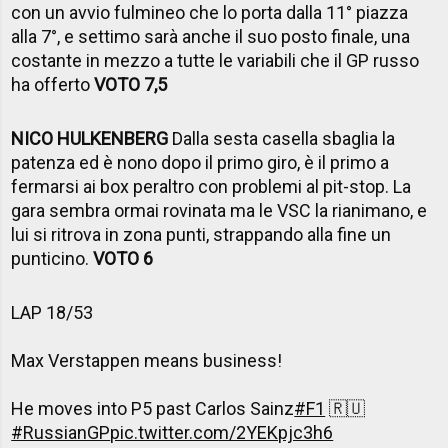
con un avvio fulmineo che lo porta dalla 11° piazza
alla 7°, e settimo sarà anche il suo posto finale, una
costante in mezzo a tutte le variabili che il GP russo
ha offerto
VOTO 7,5
NICO HULKENBERG
Dalla sesta casella sbaglia la
patenza ed è nono dopo il primo giro, è il primo a
fermarsi ai box peraltro con problemi al pit-stop. La
gara sembra ormai rovinata ma le VSC la rianimano, e
lui si ritrova in zona punti, strappando alla fine un
punticino.
VOTO 6
LAP 18/53
Max Verstappen means business!
He moves into P5 past Carlos Sainz
#F1
🇷🇺
#RussianGP
pic.twitter.com/2YEKpjc3h6