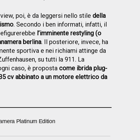
iew, poi, è da leggersi nello stile
della
rismo
. Secondo i ben informati, infatti, il
refigurerebbe
l’imminente restyling (o
anamera berlina
. Il posteriore, invece, ha
nte sportiva e nei richiami attinge da
uffenhausen, su tutti la 911. La
ogni caso, è proposta
come ibrida plug-
335 cv abbinato a un motore elettrico da
mera Platinum Edition