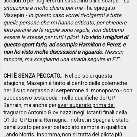
accaduto per togliersi un sassolino dalle scarpe: ''
La
situazione è molto chiara per me
- ha spiegato
Mazepin -
In questo caso vorrei rivolgermi a tutte
quelle persone che mi hanno criticato, per chiedere
loro perché se le regole sono regole, non debbano
essere le stesse per tutti i piloti.
Ho visto i migliori di
questo sport farlo, ad esempio Hamilton e Perez, e
non ho visto molte discussioni a riguardo
. Nessun
rancore, ma scegliamo una strada seguire in F1
''.
CHI È SENZA PECCATO...
Nel corso di questa
stagione, Mazepin è finito al centro delle polemiche
per
il suo sorpasso al serpentone di monoposto
- con
successivo testacoda - nelle qualifiche del GP
Bahrain, ma anche per
aver superato prima del
traguardo Antonio Giovinazzi
negli istanti finali della
Q1 del GP Emilia Romagna. Inoltre, in Spagna è stato
penalizzato per aver ostacolato sempre in qualifica
Lando Norris. Insomma, non si tratta del pilota più