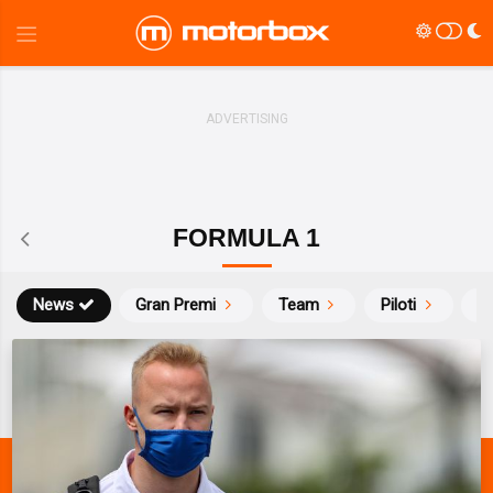
FORMULA 1
News
Gran Premi
Team
Piloti
Ca