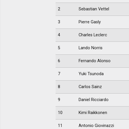
2
Sebastian Vettel
3
Pierre Gasly
4
Charles Leclerc
5
Lando Norris
6
Fernando Alonso
7
Yuki Tsunoda
8
Carlos Sainz
9
Daniel Ricciardo
10
Kimi Raikkonen
11
Antonio Giovinazzi