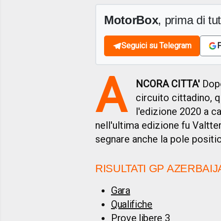
MotorBox
, prima di tutt
Seguici su Telegram
F
A
NCORA CITTA'
Dopo
circuito cittadino, 
l'edizione 2020 a c
nell'ultima edizione fu Valtte
segnare anche la pole positio
RISULTATI GP AZERBAIJ
Gara
Qualifiche
Prove libere 3