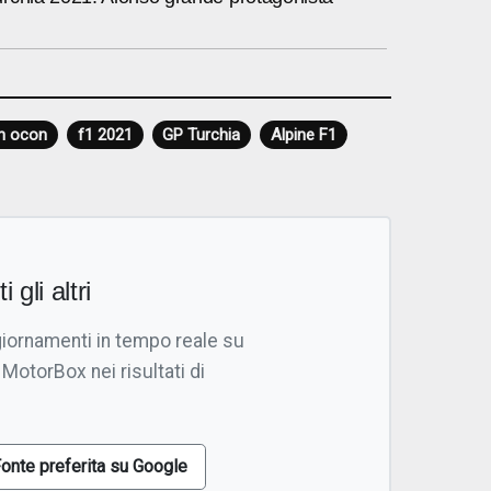
n ocon
f1 2021
GP Turchia
Alpine F1
i gli altri
giornamenti in tempo reale su
 MotorBox nei risultati di
onte preferita su Google