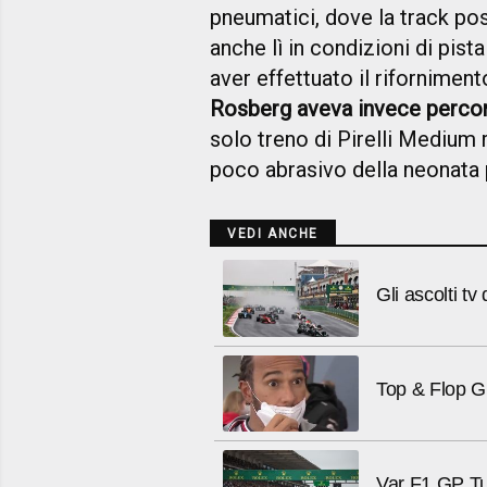
pneumatici, dove la track pos
anche lì in condizioni di pista
aver effettuato il rifornimen
Rosberg aveva invece percors
solo treno di Pirelli Medium r
poco abrasivo della neonata p
VEDI ANCHE
Gli ascolti t
Top & Flop G
Var F1 GP Tu