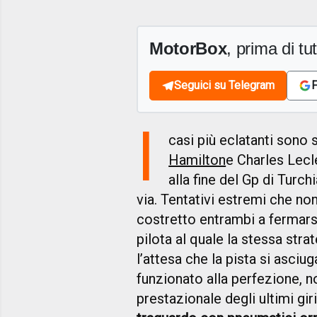
MotorBox
, prima di tutt
Seguici su Telegram
F
I
casi più eclatanti sono 
Hamilton
e Charles Lecl
alla fine del Gp di Tur
via. Tentativi estremi che no
costretto entrambi a fermarsi 
pilota al quale la stessa str
l’attesa che la pista si asciu
funzionato alla perfezione, 
prestazionale degli ultimi gir