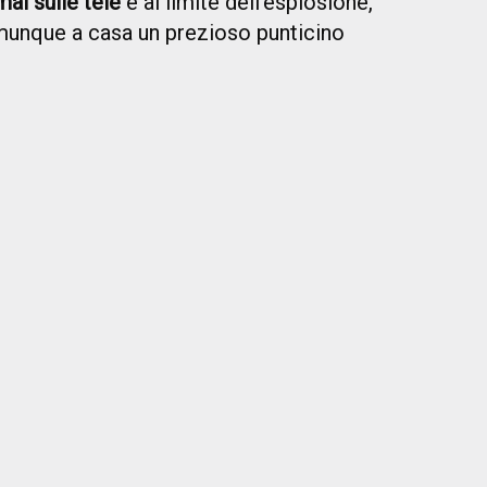
ai sulle tele
e al limite dell’esplosione,
munque a casa un prezioso punticino