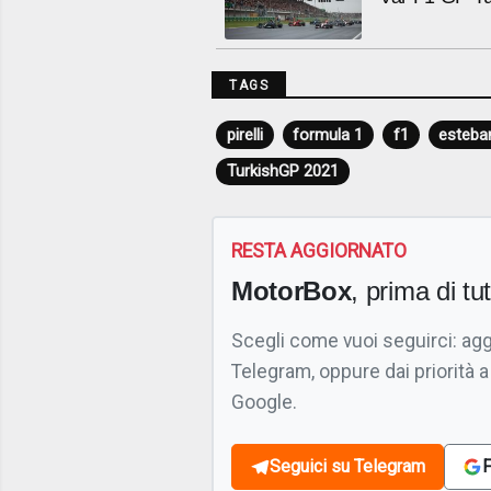
TAGS
pirelli
formula 1
f1
esteba
TurkishGP 2021
RESTA AGGIORNATO
MotorBox
, prima di tutt
Scegli come vuoi seguirci: ag
Telegram, oppure dai priorità a
Google.
Seguici su Telegram
F