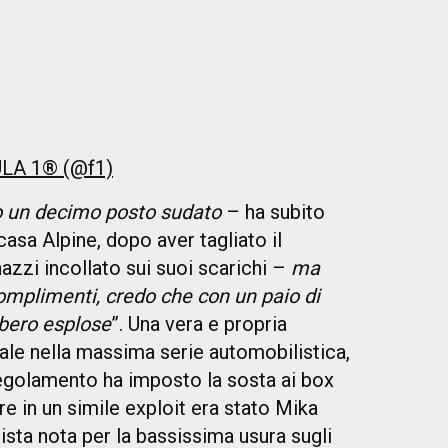
ULA 1® (@f1)
o un decimo posto sudato
– ha subito
 casa Alpine, dopo aver tagliato il
azzi incollato sui suoi scarichi –
ma
omplimenti, credo che con un paio di
bero esplose
”. Una vera e propria
le nella massima serie automobilistica,
egolamento ha imposto la sosta ai box
ire in un simile exploit era stato Mika
sta nota per la bassissima usura sugli