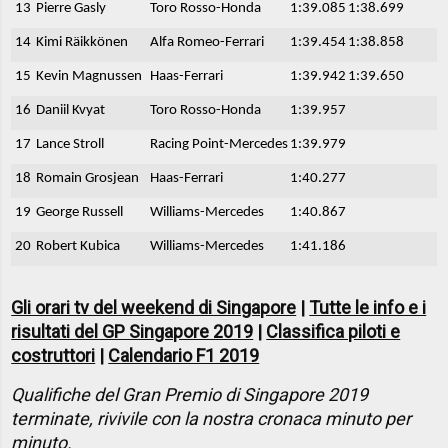
13
Pierre Gasly
Toro Rosso-Honda
1:39.085
1:38.699
14
Kimi Räikkönen
Alfa Romeo-Ferrari
1:39.454
1:38.858
15
Kevin Magnussen
Haas-Ferrari
1:39.942
1:39.650
16
Daniil Kvyat
Toro Rosso-Honda
1:39.957
17
Lance Stroll
Racing Point-Mercedes
1:39.979
18
Romain Grosjean
Haas-Ferrari
1:40.277
19
George Russell
Williams-Mercedes
1:40.867
20
Robert Kubica
Williams-Mercedes
1:41.186
Gli orari tv del weekend di Singapore
|
Tutte le info e i
risultati del GP Singapore 2019
|
Classifica piloti e
costruttori
|
Calendario F1 2019
Qualifiche del Gran Premio di Singapore 2019
terminate, rivivile con la nostra cronaca minuto per
minuto.