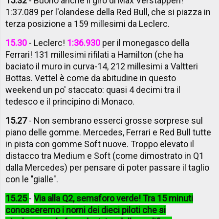
15.32
- Buono anche il giro di Max Verstappen!
1:37.089 per l'olandese della Red Bull, che si piazza in
terza posizione a 159 millesimi da Leclerc.
15.30
- Leclerc!
1:36.930
per il monegasco della
Ferrari! 131 millesimi rifilati a Hamilton (che ha
baciato il muro in curva-14, 212 millesimi a Valtteri
Bottas. Vettel è come da abitudine in questo
weekend un po' staccato: quasi 4 decimi tra il
tedesco e il principino di Monaco.
15.27
- Non sembrano esserci grosse sorprese sul
piano delle gomme. Mercedes, Ferrari e Red Bull tutte
in pista con gomme Soft nuove. Troppo elevato il
distacco tra Medium e Soft (come dimostrato in Q1
dalla Mercedes) per pensare di poter passare il taglio
con le "gialle".
15.25
-
Via alla Q2, semaforo verde! Tra 15 minuti
conosceremo i nomi dei dieci piloti che si