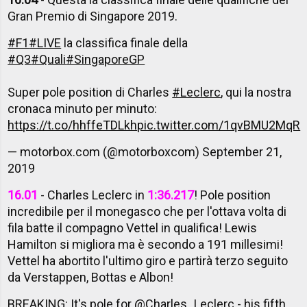
Gran Premio di Singapore 2019.
#F1
#LIVE
la classifica finale della
#Q3
#Quali
#SingaporeGP
Super pole position di Charles
#Leclerc
, qui la nostra
cronaca minuto per minuto:
https://t.co/hhffeTDLkh
pic.twitter.com/1qvBMU2MqR
— motorbox.com (@motorboxcom)
September 21,
2019
16.01
- Charles Leclerc in
1:36.217
! Pole position
incredibile per il monegasco che per l'ottava volta di
fila batte il compagno Vettel in qualifica! Lewis
Hamilton si migliora ma è secondo a 191 millesimi!
Vettel ha abortito l'ultimo giro e partirà terzo seguito
da Verstappen, Bottas e Albon!
BREAKING: It's pole for
@Charles_Leclerc
- his fifth