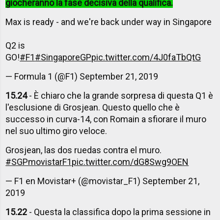
giocheranno la fase decisiva della qualifica.
Max is ready - and we're back under way in Singapore
Q2 is
GO!
#F1
#SingaporeGP
pic.twitter.com/4J0faTbQtG
— Formula 1 (@F1)
September 21, 2019
15.24
- È chiaro che la grande sorpresa di questa Q1 è
l'esclusione di Grosjean. Questo quello che è
successo in curva-14, con Romain a sfiorare il muro
nel suo ultimo giro veloce.
Grosjean, las dos ruedas contra el muro.
#SGPmovistarF1
pic.twitter.com/dG8Swg9OEN
— F1 en Movistar+ (@movistar_F1)
September 21,
2019
15.22
- Questa la classifica dopo la prima sessione in