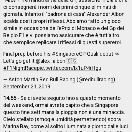
ci consegnerà i nomi dei primi cinque eliminati di
giornata. Intanto il "padrone di casa" Alexander Albon
scalda così i propri riflessi. Abbiamo fatto un gioco
simile in occasione dell'ePrix di Monaco e del Gp del
Belgio F1 e vi possiamo assicurare che è tutt'altro
che semplice replicare i riflessi di questi supereroi.
Final prep before his
#SingaporeGP
Quali debut 👊
Let's go get it
@alex_albon
🇸🇬
#F1NightRace
pic.twitter.com/lx1uP4rHgu
— Aston Martin Red Bull Racing (@redbullracing)
September 21, 2019
14.55
- Se ci avete seguito fino a questo momento
del weekend, ormai avrete capito che a Singapore
questo fine settimana la pioggia non è una minaccia.
Cielo stellato (smog e umidità permettendo) sopra
Marina Bay, come al solito illuminata a giorno dalle luci