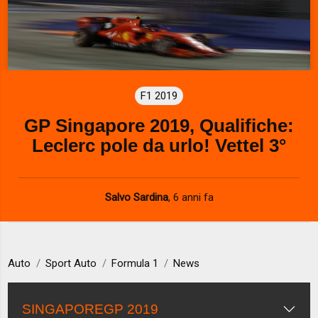
F1 2019
GP Singapore 2019, Qualifiche:
Leclerc pole da urlo! Vettel 3°
Salvo Sardina
,
6 anni fa
Auto
Sport Auto
Formula 1
News
SINGAPOREGP 2019