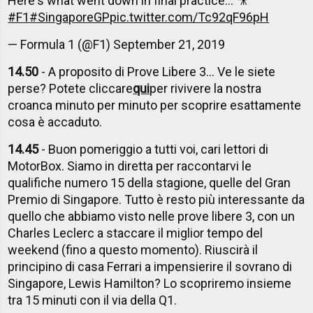
Here's what went down in final practice... 🎥
#F1
#SingaporeGP
pic.twitter.com/Tc92qF96pH
— Formula 1 (@F1)
September 21, 2019
14.50
- A proposito di Prove Libere 3... Ve le siete
perse? Potete cliccare
qui
per rivivere la nostra
croanca minuto per minuto per scoprire esattamente
cosa è accaduto.
14.45
- Buon pomeriggio a tutti voi, cari lettori di
MotorBox. Siamo in diretta per raccontarvi le
qualifiche numero 15 della stagione, quelle del Gran
Premio di Singapore. Tutto è resto più interessante da
quello che abbiamo visto nelle prove libere 3, con un
Charles Leclerc a staccare il miglior tempo del
weekend (fino a questo momento). Riuscirà il
principino di casa Ferrari a impensierire il sovrano di
Singapore, Lewis Hamilton? Lo scopriremo insieme
tra 15 minuti con il via della Q1.