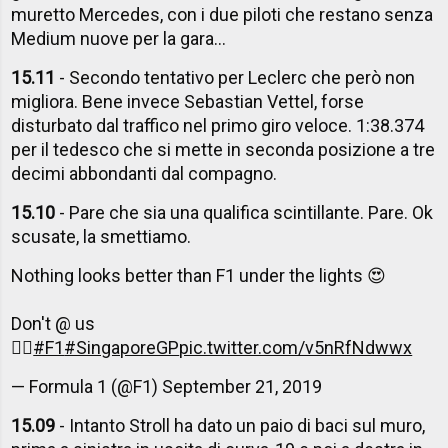
muretto Mercedes, con i due piloti che restano senza
Medium nuove per la gara...
15.11
- Secondo tentativo per Leclerc che però non
migliora. Bene invece Sebastian Vettel, forse
disturbato dal traffico nel primo giro veloce. 1:38.374
per il tedesco che si mette in seconda posizione a tre
decimi abbondanti dal compagno.
15.10
- Pare che sia una qualifica scintillante. Pare. Ok
scusate, la smettiamo.
Nothing looks better than F1 under the lights 😍
Don't @ us
🙅‍♂️
#F1
#SingaporeGP
pic.twitter.com/v5nRfNdwwx
— Formula 1 (@F1)
September 21, 2019
15.09
- Intanto Stroll ha dato un paio di baci sul muro,