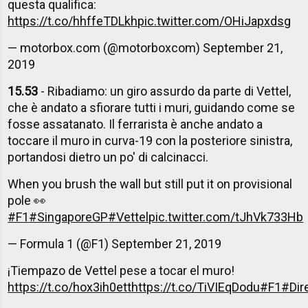
questa qualifica:
https://t.co/hhffeTDLkh
pic.twitter.com/OHiJapxdsg
— motorbox.com (@motorboxcom)
September 21,
2019
15.53
- Ribadiamo: un giro assurdo da parte di Vettel,
che è andato a sfiorare tutti i muri, guidando come se
fosse assatanato. Il ferrarista è anche andato a
toccare il muro in curva-19 con la posteriore sinistra,
portandosi dietro un po' di calcinacci.
When you brush the wall but still put it on provisional
pole 👀
#F1
#SingaporeGP
#Vettel
pic.twitter.com/tJhVk733Hb
— Formula 1 (@F1)
September 21, 2019
¡Tiempazo de Vettel pese a tocar el muro!
https://t.co/hox3ih0ett
https://t.co/TiVIEqDodu
#F1
#Dir