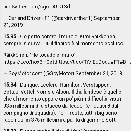
pic.twitter.com/sgruDGCT3d
— Car and Driver - F1 (@cardriverthef1)
September
21, 2019
15.35
- Colpetto contro il muro di Kimi Raikkonen,
sempre in curva-14. Il finnico è al momento escluso.
Räikkönen: "He tocado el muro"
https://t.co/hox3ih0ett
https://t.co/TiVIEqDodu
#F1
#Dir
— SoyMotor.com (@SoyMotor)
September 21, 2019
15.34
- Dunque: Leclerc, Hamilton, Verstappen,
Bottas, Vettel, Norris e Albon. Il thailandese è quello
che al momento appare un po' più in difficoltà, visti i
935 millesimi di distacco dal leader (e i quasi 8 dal
compagno di squadra). Per il resto, tutti i big sono
racchiusi in 375 millesimi a parità di gomme Soft.