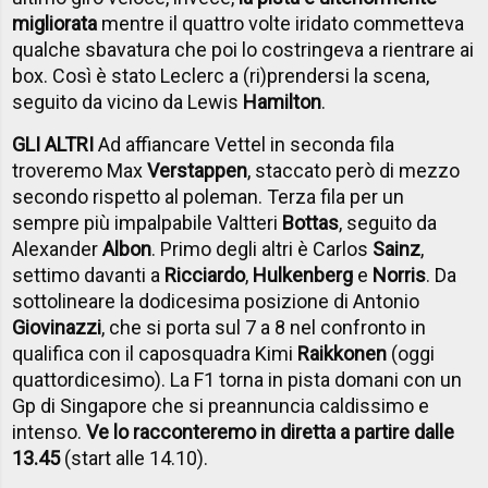
migliorata
mentre il quattro volte iridato commetteva
qualche sbavatura che poi lo costringeva a rientrare ai
box. Così è stato Leclerc a (ri)prendersi la scena,
seguito da vicino da Lewis
Hamilton
.
GLI ALTRI
Ad affiancare Vettel in seconda fila
troveremo Max
Verstappen
, staccato però di mezzo
secondo rispetto al poleman. Terza fila per un
sempre più impalpabile Valtteri
Bottas
, seguito da
Alexander
Albon
. Primo degli altri è Carlos
Sainz
,
settimo davanti a
Ricciardo
,
Hulkenberg
e
Norris
. Da
sottolineare la dodicesima posizione di Antonio
Giovinazzi
, che si porta sul 7 a 8 nel confronto in
qualifica con il caposquadra Kimi
Raikkonen
(oggi
quattordicesimo). La F1 torna in pista domani con un
Gp di Singapore che si preannuncia caldissimo e
intenso.
Ve lo racconteremo in diretta a partire dalle
13.45
(start alle 14.10).