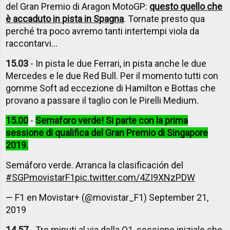
del Gran Premio di Aragon MotoGP:
questo quello che
è accaduto in pista in Spagna
. Tornate presto qua
perché tra poco avremo tanti intertempi viola da
raccontarvi...
15.03
- In pista le due Ferrari, in pista anche le due
Mercedes e le due Red Bull. Per il momento tutti con
gomme Soft ad eccezione di Hamilton e Bottas che
provano a passare il taglio con le Pirelli Medium.
15.00
-
Semaforo verde! Si parte con la prima
sessione di qualifica del Gran Premio di Singapore
2019.
Semáforo verde. Arranca la clasificación del
#SGPmovistarF1
pic.twitter.com/4ZI9XNzPDW
— F1 en Movistar+ (@movistar_F1)
September 21,
2019
14.57
- Tre minuti al via della Q1, sessione iniziale che