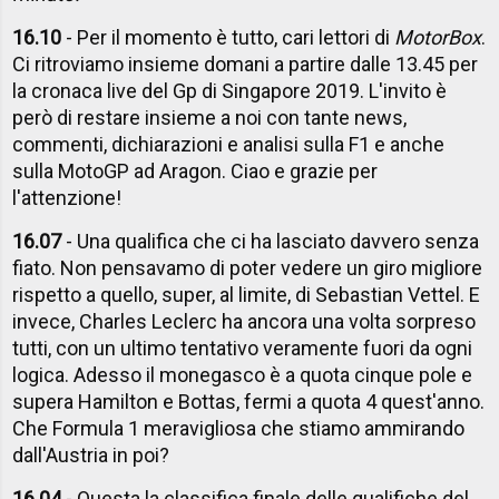
16.10
- Per il momento è tutto, cari lettori di
MotorBox
.
Ci ritroviamo insieme domani a partire dalle 13.45 per
la cronaca live del Gp di Singapore 2019. L'invito è
però di restare insieme a noi con tante news,
commenti, dichiarazioni e analisi sulla F1 e anche
sulla MotoGP ad Aragon. Ciao e grazie per
l'attenzione!
16.07
- Una qualifica che ci ha lasciato davvero senza
fiato. Non pensavamo di poter vedere un giro migliore
rispetto a quello, super, al limite, di Sebastian Vettel. E
invece, Charles Leclerc ha ancora una volta sorpreso
tutti, con un ultimo tentativo veramente fuori da ogni
logica. Adesso il monegasco è a quota cinque pole e
supera Hamilton e Bottas, fermi a quota 4 quest'anno.
Che Formula 1 meravigliosa che stiamo ammirando
dall'Austria in poi?
16.04
- Questa la classifica finale delle qualifiche del