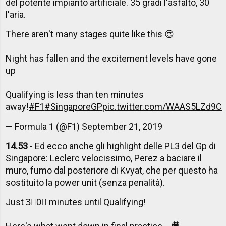
del potente impianto artificiale. 35 gradi l'asfalto, 30
l'aria.
There aren't many stages quite like this 😍
Night has fallen and the excitement levels have gone
up
Qualifying is less than ten minutes
away!
#F1
#SingaporeGP
pic.twitter.com/WAAS5LZd9C
— Formula 1 (@F1)
September 21, 2019
14.53
- Ed ecco anche gli highlight delle PL3 del Gp di
Singapore: Leclerc velocissimo, Perez a baciare il
muro, fumo dal posteriore di Kvyat, che per questo ha
sostituito la power unit (senza penalità).
Just 3⃣0⃣ minutes until Qualifying!