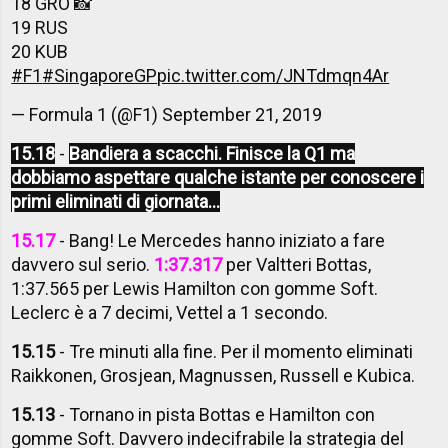
18 GRO 📸
19 RUS
20 KUB
#F1
#SingaporeGP
pic.twitter.com/JNTdmqn4Ar
— Formula 1 (@F1)
September 21, 2019
15.18
-
Bandiera a scacchi. Finisce la Q1 ma
dobbiamo aspettare qualche istante per conoscere i
primi eliminati di giornata...
15.17
- Bang! Le Mercedes hanno iniziato a fare
davvero sul serio.
1:37.317
per Valtteri Bottas,
1:37.565 per Lewis Hamilton con gomme Soft.
Leclerc è a 7 decimi, Vettel a 1 secondo.
15.15
- Tre minuti alla fine. Per il momento eliminati
Raikkonen, Grosjean, Magnussen, Russell e Kubica.
15.13
- Tornano in pista Bottas e Hamilton con
gomme Soft. Davvero indecifrabile la strategia del