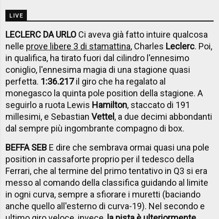
LIVE
LECLERC DA URLO
Ci aveva già fatto intuire qualcosa
nelle
prove libere 3 di stamattina
, Charles
Leclerc
. Poi,
in qualifica, ha tirato fuori dal cilindro l'ennesimo
coniglio, l'ennesima magia di una stagione quasi
perfetta.
1:36.217
il giro che ha regalato al
monegasco la quinta pole position della stagione. A
seguirlo a ruota Lewis
Hamilton
, staccato di 191
millesimi, e Sebastian
Vettel
, a due decimi abbondanti
dal sempre più ingombrante compagno di box.
BEFFA SEB
E dire che sembrava ormai quasi una pole
position in cassaforte proprio per il tedesco della
Ferrari, che al termine del primo tentativo in Q3 si era
messo al comando della classifica guidando al limite
in ogni curva, sempre a sfiorare i muretti (baciando
anche quello all'esterno di curva-19). Nel secondo e
ultimo giro veloce, invece,
la pista è ulteriormente