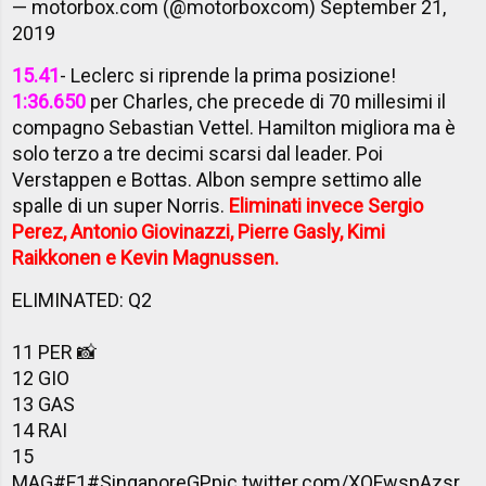
— motorbox.com (@motorboxcom)
September 21,
2019
15.41
- Leclerc si riprende la prima posizione!
1:36.650
per Charles, che precede di 70 millesimi il
compagno Sebastian Vettel. Hamilton migliora ma è
solo terzo a tre decimi scarsi dal leader. Poi
Verstappen e Bottas. Albon sempre settimo alle
spalle di un super Norris.
Eliminati invece Sergio
Perez, Antonio Giovinazzi, Pierre Gasly, Kimi
Raikkonen e Kevin Magnussen.
ELIMINATED: Q2
11 PER 📸
12 GIO
13 GAS
14 RAI
15
MAG
#F1
#SingaporeGP
pic.twitter.com/XOFwspAzsr