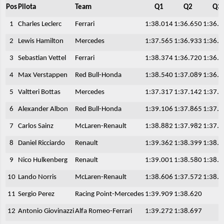
Pos
Pilota
Team
Q1
Q2
Q3
1
Charles Leclerc
Ferrari
1:38.014
1:36.650
1:36.
2
Lewis Hamilton
Mercedes
1:37.565
1:36.933
1:36.
3
Sebastian Vettel
Ferrari
1:38.374
1:36.720
1:36.
4
Max Verstappen
Red Bull-Honda
1:38.540
1:37.089
1:36.
5
Valtteri Bottas
Mercedes
1:37.317
1:37.142
1:37.
6
Alexander Albon
Red Bull-Honda
1:39.106
1:37.865
1:37.
7
Carlos Sainz
McLaren-Renault
1:38.882
1:37.982
1:37.
8
Daniel Ricciardo
Renault
1:39.362
1:38.399
1:38.
9
Nico Hulkenberg
Renault
1:39.001
1:38.580
1:38.
10
Lando Norris
McLaren-Renault
1:38.606
1:37.572
1:38.
11
Sergio Perez
Racing Point-Mercedes
1:39.909
1:38.620
12
Antonio Giovinazzi
Alfa Romeo-Ferrari
1:39.272
1:38.697