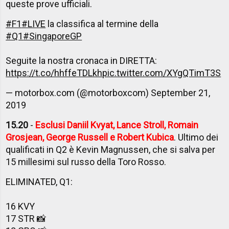
queste prove ufficiali.
#F1
#LIVE
la classifica al termine della
#Q1
#SingaporeGP
Seguite la nostra cronaca in DIRETTA:
https://t.co/hhffeTDLkh
pic.twitter.com/XYgQTimT3S
— motorbox.com (@motorboxcom)
September 21,
2019
15.20
-
Esclusi Daniil Kvyat, Lance Stroll, Romain
Grosjean, George Russell e Robert Kubica
. Ultimo dei
qualificati in Q2 è Kevin Magnussen, che si salva per
15 millesimi sul russo della Toro Rosso.
ELIMINATED, Q1:
16 KVY
17 STR 📸