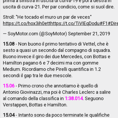
prima a sinistra in uscita di curva-19 e poi a destra in
uscita di curva-21. Per par condicio, come si suol dire.
Stroll: "He tocado el muro un par de veces"
https://t.co/hox3ih0ett
https://t.co/TiVIEqDodu
#F1
#Dir
— SoyMotor.com (@SoyMotor)
September 21, 2019
15.08
- Non buono il primo tentativo di Vettel, che è
sesto a quasi un secondo dal compagno di squadra.
Buono invece il giro dei due Mercedes, con Bottas e
Hamilton pagano 6 e 7 decimi ma con gomme
Medium. Ricordiamo che Pirelli quantifica in 1.2
secondi il gap tra le due mescole.
15.06
- Primo crono che annotiamo è quello di
Antonio Giovinazzi, ma poi è Charles Leclerc a salire
al comando della classifica in
1:38.014
. Seguono
Verstappen, Bottas e Hamilton.
15.04
- Intanto sono da poco terminate le qualifiche