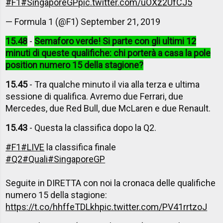
#F1
#SingaporeGP
pic.twitter.com/uOXz2UfCJ5
— Formula 1 (@F1)
September 21, 2019
15.48
-
Semaforo verde! Si parte con gli ultimi 12
minuti di queste qualifiche: chi porterà a casa la pole
position numero 15 della stagione?
15.45
- Tra qualche minuto il via alla terza e ultima
sessione di qualifica. Avremo due Ferrari, due
Mercedes, due Red Bull, due McLaren e due Renault.
15.43
- Questa la classifica dopo la Q2.
#F1
#LIVE
la classifica finale
#Q2
#Quali
#SingaporeGP
Seguite in DIRETTA con noi la cronaca delle qualifiche
numero 15 della stagione:
https://t.co/hhffeTDLkh
pic.twitter.com/PV41rrtzoJ