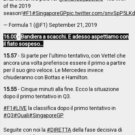
of the 2019
season!
#F1
#SingaporeGP
pic.twitter.com/snvSpP5LK
— Formula 1 (@F1)
September 21, 2019
16.00
-
Bandiera a scacchi. E adesso aspettiamo con
il fiato sospeso...
15.57
- Si parte per l'ultimo tentativo, con Vettel che
ancora una volta preferisce essere il primo a partire
per il suo giro veloce. Le Mercedes invece
chiuderanno con Bottas e Hamilton.
15.55
- Cinque minuti alla fine. Ecco la situazione
dopo il primo tentativo in Q3.
#F1
#LIVE
la classifica dopo il primo tentativo in
#Q3
#Quali
#SingaporeGP
Seguite con noi la
#DIRETTA
della fase decisiva di