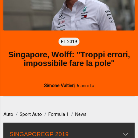
F1 2019
Singapore, Wolff: "Troppi errori,
impossibile fare la pole"
Simone Valtieri
,
6 anni fa
Auto
Sport Auto
Formula 1
News
SINGAPOREGP 2019