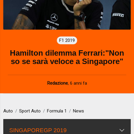
F1 2019
Hamilton dilemma Ferrari:"Non
so se sarà veloce a Singapore"
Redazione
,
6 anni fa
Auto
Sport Auto
Formula 1
News
SINGAPOREGP 2019