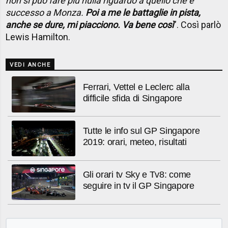
non si può fare più nulla riguardo a quello che è
successo a Monza.
Poi a me le battaglie in pista,
anche se dure, mi piacciono. Va bene così
”. Così parlò
Lewis Hamilton.
VEDI ANCHE
Ferrari, Vettel e Leclerc alla
difficile sfida di Singapore
Tutte le info sul GP Singapore
2019: orari, meteo, risultati
Gli orari tv Sky e Tv8: come
seguire in tv il GP Singapore