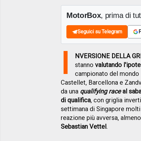
MotorBox
, prima di tutt
Seguici su Telegram
F
I
NVERSIONE DELLA GR
stanno
valutando l'ipote
campionato del mondo d
Castellet, Barcellona e Zan
da una
qualifying race
al saba
di qualifica
, con griglia invert
settimana di Singapore molti p
reazione più avversa, almeno
Sebastian Vettel
.