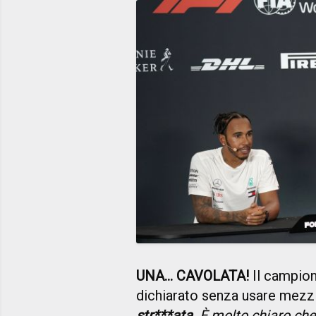
UNA... CAVOLATA!
Il campio
dichiarato senza usare mezzi 
str***ata
. È molto chiaro che