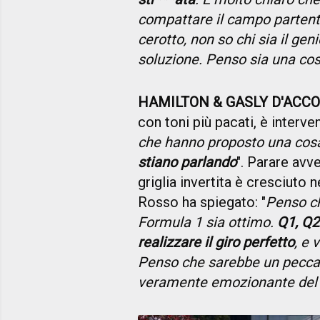
compattare il campo partenti
cerotto, non so chi sia il gen
soluzione. Penso sia una cos
HAMILTON & GASLY D'ACC
con toni più pacati, è interv
che hanno proposto una cos
stiano parlando
". Parare av
griglia invertita è cresciuto n
Rosso ha spiegato: "
Penso ch
Formula 1 sia ottimo.
Q1, Q2
realizzare il giro perfetto
, e 
Penso che sarebbe un peccat
veramente emozionante del