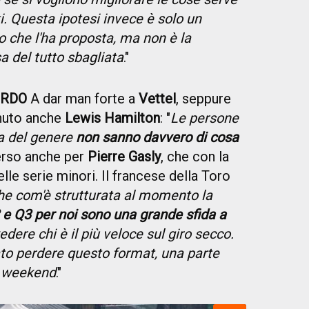
. Questa ipotesi invece è solo un
io che l'ha proposta, ma non è la
a del tutto sbagliata
."
ORDO
A dar man forte a
Vettel
, seppure
enuto anche
Lewis Hamilton
: "
Le persone
a del genere
non sanno davvero di cosa
verso anche per
Pierre Gasly
, che con la
elle serie minori. Il francese della Toro
e com'è strutturata al momento la
 e Q3 per noi sono una grande sfida a
vedere chi è il più veloce sul giro secco.
o perdere questo format, una parte
 weekend
."