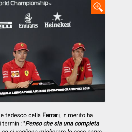
ne tedesco della
Ferrari
, in merito ha
termini: "
Penso che sia una completa
 se si vogliono migliorare le cose serve