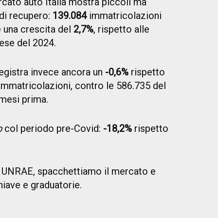
rcato auto Italia mostra piccoli ma
 di recupero:
139.084
immatricolazioni
 una crescita del
2,7%
, rispetto alle
ese del 2024.
egistra invece ancora un
-0,6%
rispetto
mmatricolazioni, contro le 586.735 del
 mesi prima.
p
col periodo pre-Covid:
-18,2%
rispetto
i UNRAE, spacchettiamo il mercato e
hiave e graduatorie.