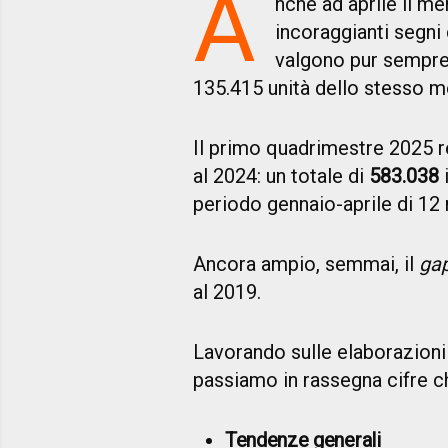
A
nche ad aprile il me
incoraggianti segni
valgono pur sempre
135.415 unità dello stesso m
Il primo quadrimestre 2025 r
al 2024: un totale di
583.038
i
periodo gennaio-aprile di 12
Ancora ampio, semmai, il
ga
al 2019.
Lavorando sulle elaborazion
passiamo in rassegna cifre c
Tendenze generali