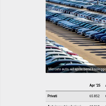
Mercato auto, ad aprile bene il noleggi
Apr '25
Privati
65.852