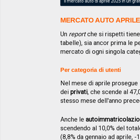
Il mercato auto di aprile 2025 in un gr
MERCATO AUTO APRILE 
Un
report
che si rispetti tien
tabelle), sia ancor prima le p
mercato di ogni singola cate
Per categoria di utenti
Nel mese di aprile prosegue 
dei
privati
, che scende al 47,
stesso mese dell'anno prece
Anche le
autoimmatricolazio
scendendo al 10,0% del totale
(8,8% da gennaio ad aprile, -1,