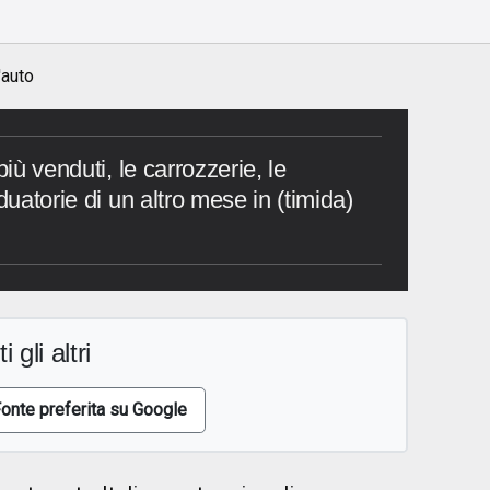
'auto
più venduti, le carrozzerie, le
duatorie di un altro mese in (timida)
i gli altri
onte preferita su Google