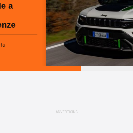
le a
enze
 fa