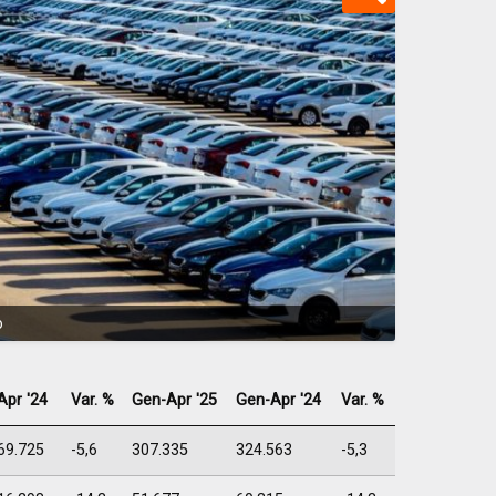
o
Apr '24
Var. %
Gen-Apr '25
Gen-Apr '24
Var. %
69.725
-5,6
307.335
324.563
-5,3