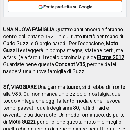
Fonte preferita su Google
UNA NUOVA FAMIGLIA
Quattro anni ancora e faranno
cento, dal lontano 1921 in cui tutto iniziò per mano di
Carlo Guzzi e Giorgio parodi. Per l'occasione,
Moto
Guzzi
festeggerà in pompa magna, statene certi, ma
a farsi (e a farci) il regalo comincia già da
Eicma 2017
.
Guardate bene questa
Concept V85
, perché da lei
nascerà una nuova famiglia di Guzzi.
SI', VIAGGIARE
Una gamma
tourer
, si direbbe di fronte
alla V85. Cui non manca un pizzico di nostalgia, quel
tocco vintage che oggi fa tanto moda e che rievoca i
tempi passati: quelli degli anni 80, fatti di raid e
avventure su due ruote. Un modo romantico, ds parte
di
Moto Guzzi
, per dirci che questa moto – o meglio
quella che ne uscirà di serie – nasce per affrontare le