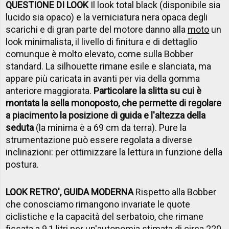
QUESTIONE DI LOOK
Il look total black (disponibile sia
lucido sia opaco) e la verniciatura nera opaca degli
scarichi e di gran parte del motore danno alla
moto
un
look minimalista, il livello di finitura e di dettaglio
comunque è molto elevato, come sulla Bobber
standard. La silhouette rimane esile e slanciata, ma
appare più caricata in avanti per via della gomma
anteriore maggiorata.
Particolare la slitta su cui è
montata la sella monoposto, che permette di regolare
a piacimento la posizione di guida e l'altezza della
seduta
(la minima è a 69 cm da terra). Pure la
strumentazione può essere regolata a diverse
inclinazioni: per ottimizzare la lettura in funzione della
postura.
LOOK RETRO', GUIDA MODERNA
Rispetto alla Bobber
che conosciamo rimangono invariate le quote
ciclistiche e la capacità del serbatoio, che rimane
fissata a 9,1 litri per un'autonomia stimata di circa 220