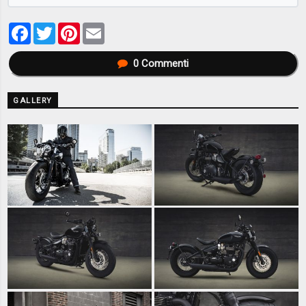
Facebook
Twitter
Pinterest
Email
0
Commenti
GALLERY