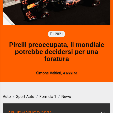
F1 2021
Pirelli preoccupata, il mondiale
potrebbe decidersi per una
foratura
Simone Valtieri
,
4 anni fa
Auto
Sport Auto
Formula 1
News
ABUDHABIGP 2021