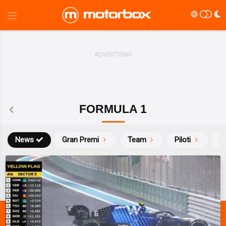
FORMULA 1
News
Gran Premi
Team
Piloti
Ca