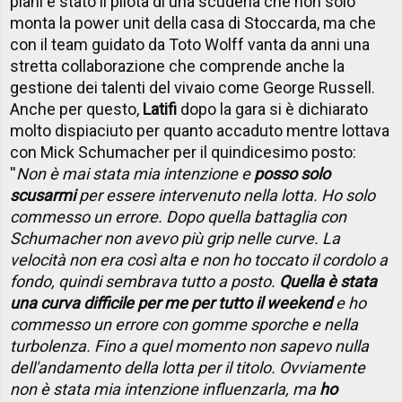
piani è stato il pilota di una scuderia che non solo
monta la power unit della casa di Stoccarda, ma che
con il team guidato da Toto Wolff vanta da anni una
stretta collaborazione che comprende anche la
gestione dei talenti del vivaio come George Russell.
Anche per questo,
Latifi
dopo la gara si è dichiarato
molto dispiaciuto per quanto accaduto mentre lottava
con Mick Schumacher per il quindicesimo posto:
''
Non è mai stata mia intenzione e
posso solo
scusarmi
per essere intervenuto nella lotta. Ho solo
commesso un errore. Dopo quella battaglia con
Schumacher non avevo più grip nelle curve. La
velocità non era così alta e non ho toccato il cordolo a
fondo, quindi sembrava tutto a posto.
Quella è stata
una curva difficile per me per tutto il weekend
e ho
commesso un errore con gomme sporche e nella
turbolenza. Fino a quel momento non sapevo nulla
dell'andamento della lotta per il titolo. Ovviamente
non è stata mia intenzione influenzarla, ma
ho