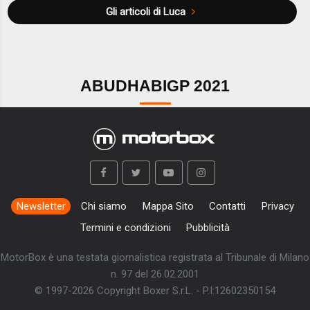
Gli articoli di Luca
ABUDHABIGP 2021
Newsletter
Chi siamo
Mappa Sito
Contatti
Privacy
Termini e condizioni
Pubblicità
MotorBox è una testata giornalistica registrata al Tribunale di Milano
n. 97 del 26.02.2001
© 1997-2026 Copyright Boxer S.r.L. - P.I:12602350154