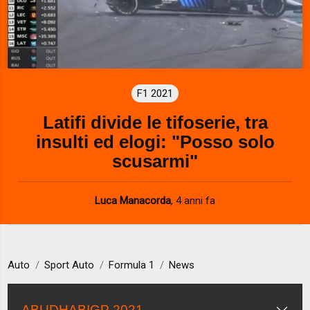
F1 2021
Latifi divide le tifoserie, tra
insulti ed elogi: "Posso solo
scusarmi"
Luca Manacorda
,
4 anni fa
Auto
Sport Auto
Formula 1
News
ABUDHABIGP 2021