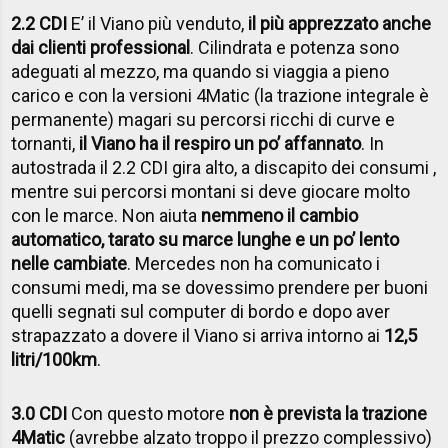
2.2 CDI
E’ il Viano più venduto,
il più apprezzato anche
dai clienti professional
. Cilindrata e potenza sono
adeguati al mezzo, ma quando si viaggia a pieno
carico e con la versioni 4Matic (la trazione integrale è
permanente) magari su percorsi ricchi di curve e
tornanti,
il Viano ha il respiro un po’ affannato
. In
autostrada il 2.2 CDI gira alto, a discapito dei consumi ,
mentre sui percorsi montani si deve giocare molto
con le marce. Non aiuta
nemmeno il cambio
automatico, tarato su marce lunghe e un po’ lento
nelle cambiate
. Mercedes non ha comunicato i
consumi medi, ma se dovessimo prendere per buoni
quelli segnati sul computer di bordo e dopo aver
strapazzato a dovere il Viano si arriva intorno ai
12,5
litri/100km
.
3.0 CDI
Con questo motore
non è prevista la trazione
4Matic
(avrebbe alzato troppo il prezzo complessivo)