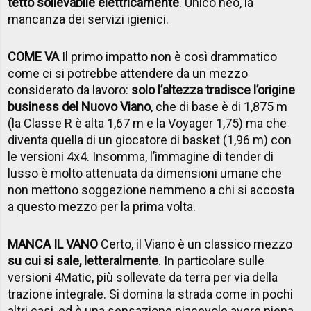
tetto sollevabile elettricamente
. Unico neo, la
mancanza dei servizi igienici.
COME VA
Il primo impatto non è così drammatico
come ci si potrebbe attendere da un mezzo
considerato da lavoro:
solo l’altezza tradisce l’origine
business del Nuovo Viano
, che di base è di 1,875 m
(la Classe R è alta 1,67 m e la Voyager 1,75) ma che
diventa quella di un giocatore di basket (1,96 m) con
le versioni 4x4. Insomma, l’immagine di tender di
lusso è molto attenuata da dimensioni umane che
non mettono soggezione nemmeno a chi si accosta
a questo mezzo per la prima volta.
MANCA IL VANO
Certo, il Viano è un classico mezzo
su cui si sale, letteralmente
. In particolare sulle
versioni 4Matic, più sollevate da terra per via della
trazione integrale. Si domina la strada come in pochi
altri casi, ed è una sensazione piacevole avere piena