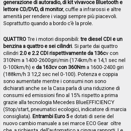
generazione di autoradio, di kit vivavoce Bluetooth e
lettore CD/DVD, di monitor
, cuffie a infrarossi e altre
amenità per rendere i viaggi sempre più piacevoli.
Soprattutto quando a bordo c’è la prole.
QUATTRO
Tre i motori disponibili:
tre diesel CDI e un
benzina a quattro e sei cilindri
. Si parte dai quattro
cilindri
2.0 e 2.2 CDI rispettivamente da 136c
v con
310Nm a 1400-2600giri/min (174km/h e 14,1 sec nel
0-100km/h) e
da 163cv con 360Nm
a 1600-2400 giri
(188km/h 3 12,2 sec nel 0-100). Potenza e coppia
sono aumentate mentre i consumi non sono
dichiarati anche se la Casa parla di una riduzione di
consumi ed emissioni fino al 15% rispetto a prima
grazie alla tecnologia Mecedes BlueEFFICIENCY
(Stop/start, pneumatici ecologici, indicatore di marcia
consigliata).
Entrambi Euro 5
e dotati di serie del
nuovo cambio manuale a sei marce ECO Gear oltre
che, a richiesta, dell’automatico a cinque rapporti. Le