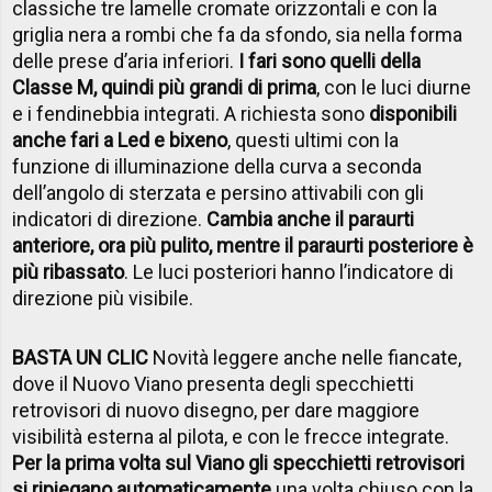
classiche tre lamelle cromate orizzontali e con la
griglia nera a rombi che fa da sfondo, sia nella forma
delle prese d’aria inferiori.
I fari sono quelli della
Classe M, quindi più grandi di prima
, con le luci diurne
e i fendinebbia integrati. A richiesta sono
disponibili
anche fari a Led e bixeno
, questi ultimi con la
funzione di illuminazione della curva a seconda
dell’angolo di sterzata e persino attivabili con gli
indicatori di direzione.
Cambia anche il paraurti
anteriore, ora più pulito, mentre il paraurti posteriore è
più ribassato
. Le luci posteriori hanno l’indicatore di
direzione più visibile.
BASTA UN CLIC
Novità leggere anche nelle fiancate,
dove il Nuovo Viano presenta degli specchietti
retrovisori di nuovo disegno, per dare maggiore
visibilità esterna al pilota, e con le frecce integrate.
Per la prima volta sul Viano gli specchietti retrovisori
si ripiegano automaticamente
una volta chiuso con la