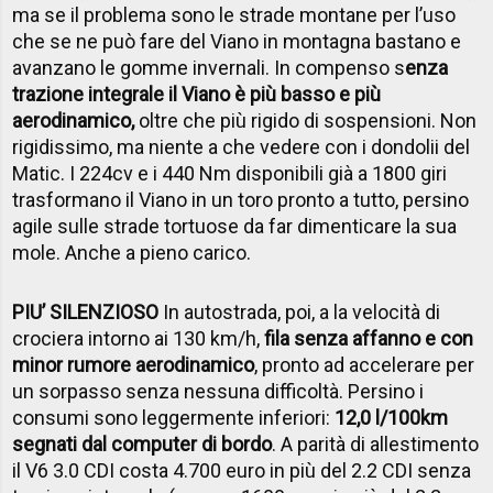
ma se il problema sono le strade montane per l’uso
che se ne può fare del Viano in montagna bastano e
avanzano le gomme invernali. In compenso s
enza
trazione integrale il Viano è più basso e più
aerodinamico,
oltre che più rigido di sospensioni. Non
rigidissimo, ma niente a che vedere con i dondolii del
Matic. I 224cv e i 440 Nm disponibili già a 1800 giri
trasformano il Viano in un toro pronto a tutto, persino
agile sulle strade tortuose da far dimenticare la sua
mole. Anche a pieno carico.
PIU’ SILENZIOSO
In autostrada, poi, a la velocità di
crociera intorno ai 130 km/h,
fila senza affanno e con
minor rumore aerodinamico
, pronto ad accelerare per
un sorpasso senza nessuna difficoltà. Persino i
consumi sono leggermente inferiori:
12,0 l/100km
segnati dal computer di bordo
. A parità di allestimento
il V6 3.0 CDI costa 4.700 euro in più del 2.2 CDI senza