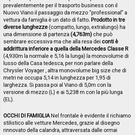
prevalentemente per il trasporto business con il
Nuovo Viano il passaggio da mezzo “professional” a
vettura da famiglia è un dato di fatto
. Prodotto in tre
diverse lunghezze
(compatto, lungo, extralungo) ha
una dimensione di partenza
(4,763m)
che può
sembrare eccessiva ma che alla resa dei
conti è
addirittura inferiore a quella della Mercedes Classe R
(4,930m la normale e 5,16 la lunga) la monovolume di
lusso della Casa tedesca, per non parlare della
Chrysler Voyager , altra monovolume big size che di
metri ne occupa 5,14 in lunghezza per 1,95 di
larghezza. Si passa poi al Viano di 5,0m con la
versione di mezzo (L) e ai 5,238 m con la più lunga
(EL).
OCCHI DI FAMIGLIA
Nel frontale è evidente il richiamo
stilistico alle vetture Mercedes, grazie al disegno
rinnovato della calandra, attraversata dalle ormai