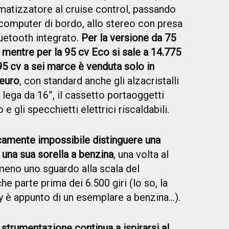
imatizzatore al cruise control, passando
l computer di bordo, allo stereo con presa
uetooth integrato.
Per la versione da 75
, mentre per la 95 cv Eco si sale a 14.775
5 cv a sei marce è venduta solo in
 euro
, con standard anche gli alzacristalli
in lega da 16”, il cassetto portaoggetti
e gli specchietti elettrici riscaldabili.
camente impossibile distinguere una
 una sua sorella a benzina
, una volta al
lmeno uno sguardo alla scala del
he parte prima dei 6.500 giri (lo so, la
ery è appunto di un esemplare a benzina…).
a
strumentazione continua a ispirarsi al