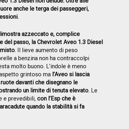
eo 1.3 Diesel non delude. Oltre alle
cuore anche le terga dei passeggeri,
essioni
.
 dimostra azzeccato e, complice
e del passo, la Chevrolet Aveo 1.3 Diesel
 misto
. Il lieve aumento di peso
sorelle a benzina non ha contraccolpi
 resta molto buono. L’indole è meno
l’aspetto grintoso ma
l’Aveo si lascia
 ruote davanti che disegnano le
ostrando un limite di tenuta elevato
. Le
 e prevedibili,
con l’Esp che è
racadute quando la stabilità si fa