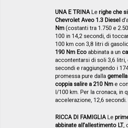
UNA E TRINA
Le
righe che s
Chevrolet Aveo 1.3 Diesel
d’
Nm
(costanti tra 1.750 e 2.5
100 in 14,2 secondi, di tocca
100 km con 3,8 litri di gasol
190 Nm Eco
abbinata a un
ca
accontentarsi di soli 3,6 litri
secondi e raggiungendo i 17
promessa pure dalla
gemella
coppia salire a 210 Nm
e con
l/100 km. Per la cronaca, in 
accelerazione, 12,6 secondi.
RICCA DI FAMIGLIA
Le
prim
abbinate all’allestimento LT
,