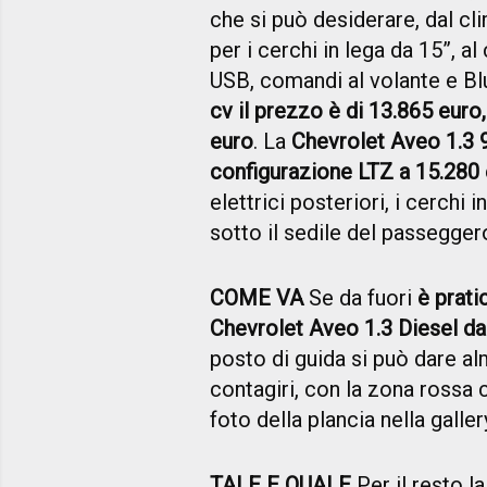
che si può desiderare, dal cl
per i cerchi in lega da 15”, a
USB, comandi al volante e Bl
cv il prezzo è di 13.865 euro
euro
. La
Chevrolet Aveo 1.3 9
configurazione LTZ a 15.280
elettrici posteriori, i cerchi 
sotto il sedile del passeggero 
COME VA
Se da fuori
è prati
Chevrolet Aveo 1.3 Diesel da
posto di guida si può dare a
contagiri, con la zona rossa c
foto della plancia nella gall
TALE E QUALE
Per il resto l