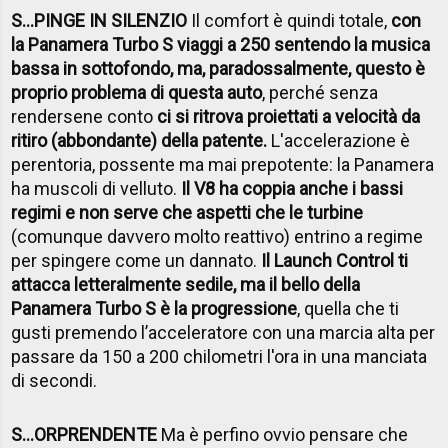
S...PINGE IN SILENZIO
Il comfort è quindi totale,
con
la Panamera Turbo S viaggi a 250 sentendo la musica
bassa in sottofondo, ma, paradossalmente, questo è
proprio problema di questa auto
, perché senza
rendersene conto
ci si ritrova proiettati a velocità da
ritiro (abbondante) della patente.
L'accelerazione è
perentoria, possente ma mai prepotente: la Panamera
ha muscoli di velluto.
Il V8 ha coppia anche i bassi
regimi e non serve che aspetti che le turbine
(comunque davvero molto reattivo) entrino a regime
per spingere come un dannato.
Il Launch Control ti
attacca letteralmente sedile, ma il bello della
Panamera Turbo S è la progressione
, quella che ti
gusti premendo l’acceleratore con una marcia alta per
passare da 150 a 200 chilometri l'ora in una manciata
di secondi.
S...ORPRENDENTE
Ma è perfino ovvio pensare che