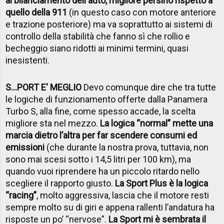
al bilanciamento dell'auto, migliore persino rispetto a
quello della 911
(in questo caso con motore anteriore
e trazione posteriore) ma va soprattutto ai sistemi di
controllo della stabilità che fanno sì che rollio e
becheggio siano ridotti ai minimi termini, quasi
inesistenti.
S...PORT E' MEGLIO
Devo comunque dire che tra tutte
le logiche di funzionamento offerte dalla Panamera
Turbo S, alla fine, come spesso accade, la scelta
migliore sta nel mezzo.
La logica “normal” mette una
marcia dietro l’altra per far scendere consumi ed
emissioni
(che durante la nostra prova, tuttavia, non
sono mai scesi sotto i 14,5 litri per 100 km), ma
quando vuoi riprendere ha un piccolo ritardo nello
scegliere il rapporto giusto.
La Sport Plus è la logica
“racing”
, molto aggressiva, lascia che il motore resti
sempre molto su di giri e appena rallenti l’andatura ha
risposte un po’ “nervose”.
La Sport mi è sembrata il