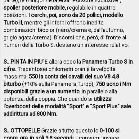
parte), le minigonne laterali “Porsche Exclusive”,
spoiler posteriore mobile,
regolabile in quattro
posizioni.
I cerchi, poi, sono da 20 pollici, modello
Turbo II
, mentre gli interni offrono inedite
combinazioni bicolor (nero/crema e, dall’autunno,
grigio agata/crema). Discorsi che, però, di fronte ai
numeri della Turbo S, destano un interesse relativo.
S…PINTA IN PIU’
E allora ecco la
Panamera Turbo S in
cifre
. Trecentosei chilometri orari è la velocità
massima,
550 la conta dei cavalli del suo V8 4.8
biturbo
(+10% sulla Panamera Turbo),
750 sono i Nm
disponibili grazie a un aumento
, in parallelo alla
potenza, della coppia. Che quando si
utilizza
l’overboost delle modalità “Sport” e “Sport Plus” sale
addirittura ad 800 Nm.
S…OTTOPELLE
Grazie a tutto questo lo
0-100 si
copre, ora, in soli 3,8 secondi
. I consumi, invece,