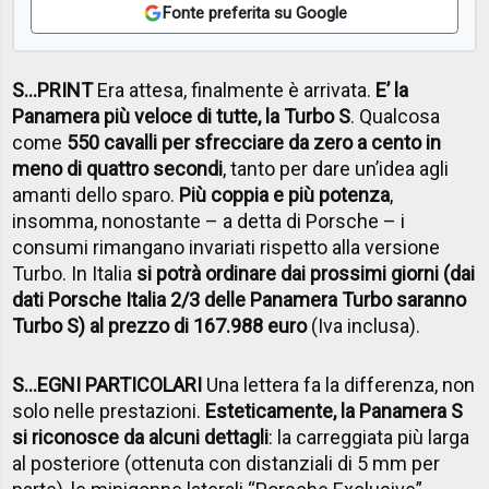
Fonte preferita su Google
S…PRINT
Era attesa, finalmente è arrivata.
E’ la
Panamera più veloce di tutte, la Turbo S
. Qualcosa
come
550 cavalli per sfrecciare da zero a cento in
meno di quattro secondi
, tanto per dare un’idea agli
amanti dello sparo.
Più coppia e più potenza
,
insomma, nonostante – a detta di Porsche – i
consumi rimangano invariati rispetto alla versione
Turbo. In Italia
si potrà ordinare dai prossimi giorni (dai
dati Porsche Italia 2/3 delle Panamera Turbo saranno
Turbo S) al prezzo di 167.988 euro
(Iva inclusa).
S…EGNI PARTICOLARI
Una lettera fa la differenza, non
solo nelle prestazioni.
Esteticamente, la Panamera S
si riconosce da alcuni dettagli
: la carreggiata più larga
al posteriore (ottenuta con distanziali di 5 mm per