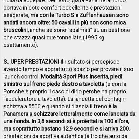
nulla da eccepire. Del resto, già la Panamera Turbo
portava in dote comfort eccellente e prestazioni
esagerate,
ma con la Turbo S a Zuffenhausen sono
andati ancora oltre: 50 cavalli in più non sono mica
bruscolini,
anche se sono “spalmati” su un bestione
che stazza quasi due tonnellate (1995 kg
esattamente).
S...UPER PRESTAZIONI
Il risultato si percepisce
avendo tempo e soprattutto spazio per provare il suo
launch control.
Modalità Sport Plus inserita, piedi
sinistro sul freno piede destro a tavoletta
(e con la
Porsche è proprio il caso di dirlo perché ha proprio
l’acceleratore a tavoletta). La lancetta del contagiri
schizza a 5500 e quando si rilascia il freno
è la
Panamera a schizzare letteralmente come lanciata da
una fionda. In 3,8 secondi si è proiettati a 100 all’ora,
ma soprattutto bastano 12,9 secondi e si arriva 200
,
prestazioni da sportiva autentica (altro che auto da