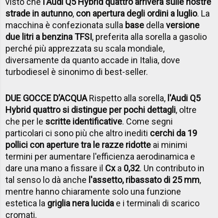
visto che
l'Audi Q5 Hybrid quattro arriverà sulle nostre
strade in autunno
,
con apertura degli ordini a luglio
. La
macchina è confezionata sulla
base
della
versione
due litri a benzina TFSI
, preferita alla sorella a gasolio
perché più apprezzata su scala mondiale,
diversamente da quanto accade in Italia, dove
turbodiesel è sinonimo di best-seller.
DUE GOCCE D’ACQUA
Rispetto alla sorella,
l'Audi Q5
Hybrid quattro si distingue per pochi dettagli
, oltre
che per le
scritte identificative
. Come segni
particolari ci sono più che altro inediti
cerchi da 19
pollici con aperture tra le razze ridotte
ai minimi
termini per aumentare l'efficienza aerodinamica e
dare una mano a fissare il
Cx
a
0,32
. Un contributo in
tal senso lo dà anche
l'assetto, ribassato di 25 mm
,
mentre hanno chiaramente solo una funzione
estetica la
griglia nera lucida
e i terminali di scarico
cromati.