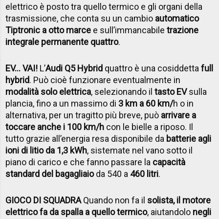
elettrico è posto tra quello termico e gli organi della
trasmissione, che conta su un cambio
automatico
Tiptronic a otto marce
e sull’immancabile
trazione
integrale permanente quattro
.
EV… VAI!
L’
Audi Q5 Hybrid
quattro è una cosiddetta
full
hybrid
. Può cioè funzionare eventualmente in
modalità solo elettrica
, selezionando il
tasto EV
sulla
plancia, fino a un massimo di
3 km a 60 km/
h o in
alternativa, per un tragitto più breve, può
arrivare a
toccare anche i 100 km/h
con le bielle a riposo. Il
tutto grazie all’energia resa disponibile da
batterie agli
ioni di litio da 1,3 kWh
, sistemate nel vano sotto il
piano di carico e che fanno passare la
capacità
standard del bagagliaio
da 540 a
460 litri
.
GIOCO DI SQUADRA
Quando non fa il
solista, il motore
elettrico fa da spalla a quello termico
, aiutandolo
negli