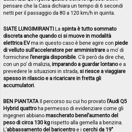
pensare che la Casa dichiara un tempo di 6 secondi
netti per il passaggio da 80 a 120 km/h in quinta.
SIATE LUNGIMIRANTI
La
spinta è tutto sommato
discreta anche quando ci si muove in modalità
elettrica EV
ma in questo caso è bene agire con
piede
di velluto sull’acceleratore per amministrare
a mo’ di
formichine
l’energia disponibile
. C’è però da dire che,
con un po’ di malizia,
imparando a guardar lontano
e a
prevedere le situazioni in strada,
si riesce a viaggiare
spesso in rilascio e a ricaricare in fretta gli
accumulatori
.
BEN PIANTATA
Il percorso su cui ho provato
l’Audi Q5
Hybrid quattro
ha permesso di evidenziare come gli
ingegneri abbiano
mascherato bene
l’aumento del
peso di circa 130 kg
rispetto alla gemella a benzina.
L’
abbassamento del baricentro
e i
cerchi da 19”