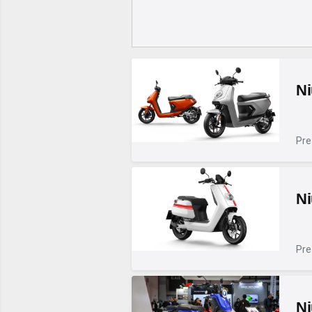
N
Pre
N
Pre
N