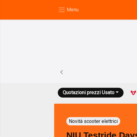
Quotazioni prezzi
Usato
Novità scooter elettrici
NIU Testride Days