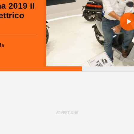
a 2019 il
ttrico
l
fa
a
y
i
d
e