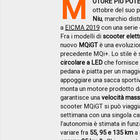
M
OTORE PIÙ POT
ottobre del suo p
Niu
, marchio dist
a
EICMA 2019
con una serie d
Fra i modelli di
scooter elettr
nuovo
MQiGT
è una evoluzion
precedente MQi+. Lo stile è
circolare a LED
che fornisce 
pedana è piatta per un magg
appoggiare una sacca sporti
monta un motore prodotto d
garantisce una
velocità mass
scooter MQiGT si può viaggia
settimana con una singola ca
l’autonomia è stimata in funz
variare fra
55, 95 e 135 km
a 