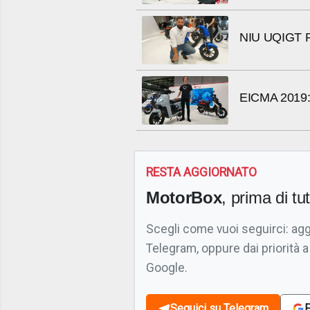
NIU UQIGT PR
EICMA 2019: t
RESTA AGGIORNATO
MotorBox
, prima di tutt
Scegli come vuoi seguirci: ag
Telegram, oppure dai priorità a
Google.
Seguici su Telegram
F