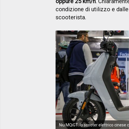
oppure 25 km/h
. Chiarament
condizione di utilizzo e dalle
scooterista.
Niu MQiGT: lo scooter elettrico cines