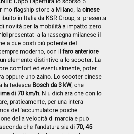
ENTE
Dopo l’apertura lo scorso 5
rimo flagship store a Milano, la
cinese
ribuito in Italia da KSR Group, si presenta
i novità per la mobilità a impatto zero.
ici
presentati alla rassegna milanese il
e a due posti più potente del
 sempre moderno, con il
faro anteriore
un elemento distintivo allo scooter. La
iore comfort ed eventualmente, poter
va oppure uno zaino. Lo scooter cinese
alla tedesca
Bosch da 3 kW
, che
ima di 70 km/h
. Niu dichiara che con lo
re, praticamente, per una intera
rica dell’accumulatore poiché
ione della velocità di marcia e può
seconda che l’andatura sia di
70, 45