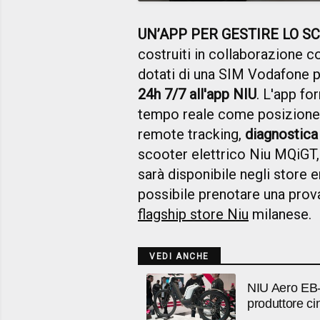
UN’APP PER GESTIRE LO S
costruiti in collaborazione 
dotati di una SIM Vodafone 
24h 7/7 all'app NIU
. L'app fo
tempo reale come posizione 
remote tracking,
diagnostica
scooter elettrico Niu MQiGT,
sarà disponibile negli store 
possibile prenotare una prov
flagship store Niu
milanese
VEDI ANCHE
NIU Aero EB-0
produttore c