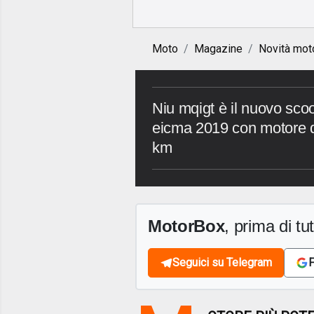
Moto
Magazine
Novità mot
Niu mqigt è il nuovo scoo
eicma 2019 con motore 
km
MotorBox
, prima di tutt
Seguici su Telegram
F