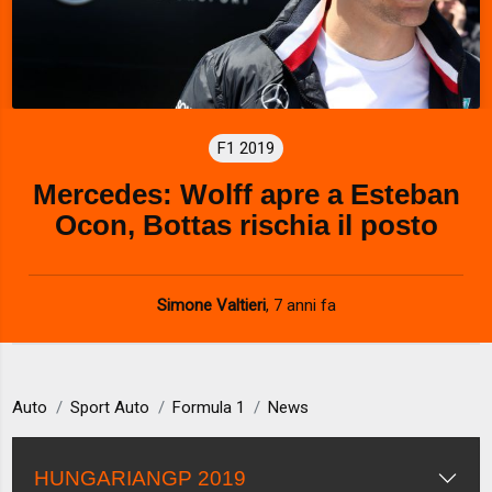
F1 2019
Mercedes: Wolff apre a Esteban
Ocon, Bottas rischia il posto
Simone Valtieri
,
7 anni fa
Auto
Sport Auto
Formula 1
News
HUNGARIANGP 2019