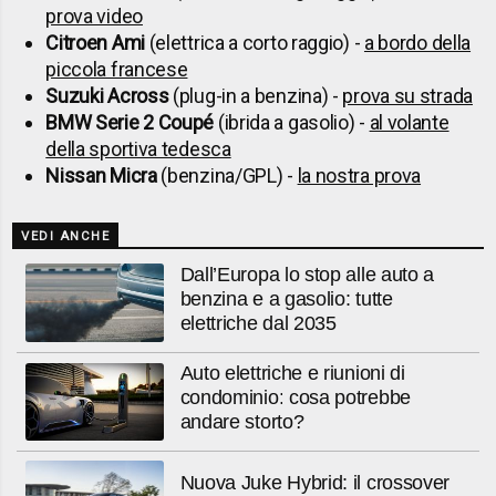
prova video
Citroen Ami
(elettrica a corto raggio) -
a bordo della
piccola francese
Suzuki Across
(plug-in a benzina) -
prova su strada
BMW Serie 2 Coupé
(ibrida a gasolio) -
al volante
della sportiva tedesca
Nissan Micra
(benzina/GPL) -
la nostra prova
VEDI ANCHE
Dall’Europa lo stop alle auto a
benzina e a gasolio: tutte
elettriche dal 2035
Auto elettriche e riunioni di
condominio: cosa potrebbe
andare storto?
Nuova Juke Hybrid: il crossover