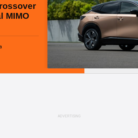
crossover
al MIMO
a