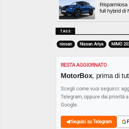
Risparmiosa m
full hybrid d
TAGS
nissan
Nissan Ariya
MIMO 20
RESTA AGGIORNATO
MotorBox
, prima di tutt
Scegli come vuoi seguirci: ag
Telegram, oppure dai priorità a
Google.
Seguici su Telegram
F