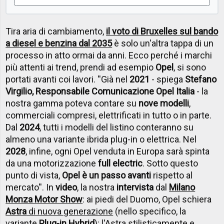
Tira aria di cambiamento,
il voto di Bruxelles sul bando
a diesel e benzina dal 2035
è solo un'altra tappa di un
processo in atto ormai da anni. Ecco perché i marchi
più attenti ai trend, prendi ad esempio
Opel
, si sono
portati avanti coi lavori. ''Già nel
2021
- spiega
Stefano
Virgilio, Responsabile Comunicazione Opel Italia
- la
nostra gamma poteva contare su
nove modelli
,
commerciali compresi, elettrificati in tutto o in parte.
Dal
2024
, tutti i modelli del listino conteranno su
almeno una variante ibrida plug-in o elettrica. Nel
2028
, infine, ogni Opel venduta in Europa sarà spinta
da una motorizzazione
full electric
. Sotto questo
punto di vista,
Opel è un passo avanti
rispetto al
mercato''. In
video
, la nostra
intervista
dal
Milano
Monza Motor Show
: ai piedi del Duomo, Opel schiera
Astra
di nuova generazione
(nello specifico, la
variante
Plug-in Hybrid
): l'Astra stilisticamente e