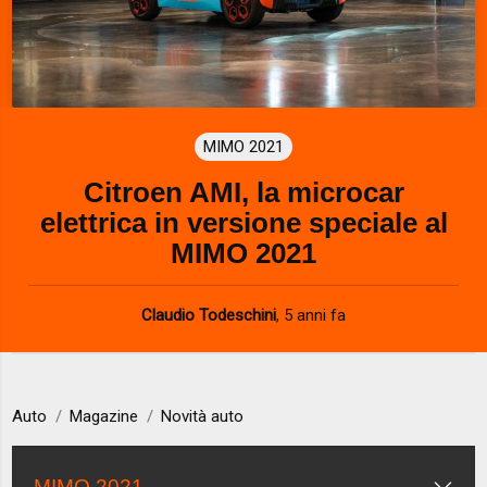
MIMO 2021
Citroen AMI, la microcar
elettrica in versione speciale al
MIMO 2021
Claudio Todeschini
,
5 anni fa
Auto
Magazine
Novità auto
MIMO 2021