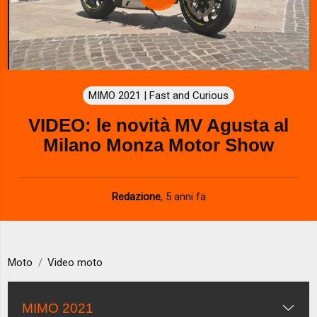
P
l
a
MIMO 2021 | Fast and Curious
y
VIDEO: le novità MV Agusta al
V
Milano Monza Motor Show
i
d
Redazione
,
5 anni fa
e
o
Moto
Video moto
MIMO 2021